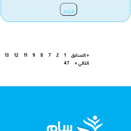
مزيد
« السابق
1
2
7
8
9
11
12
13
التالي »
47