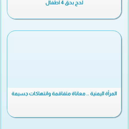
لحج بحق 4 أطفال
المرأة اليمنية .. معاناة متفاقمة وانتهاكات جسيمة