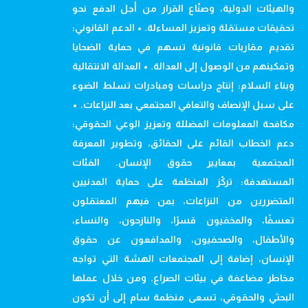
والهيئات الدولية، وصنّاع القرار من أجل الدفع نحو
تحقيقات مستقلة وتعزيز المساءلة. • الدعم القانوني:
تقديم مقاربات قانونية تسهم في حماية الضحايا
وتمكينهم من الوصول إلى العدالة. • العدالة الانتقالية
وبناء السلام: إنتاج دراسات ومبادرات تسلط الضوء
على سبل الإنصاف والتعافي المجتمعي بعد النزاعات. •
مكافحة المعلومات المضللة وتعزيز الوعي الحقوقي:
دعم الخطاب القائم على الحقائق، وتطوير المعرفة
المجتمعية بمعايير حقوق الإنسان. الفئات
المستهدفة: تركّز المنظمة على حماية المدنيين
المتضررين من النزاعات، بمن فيهم المعتقلون
تعسفًا، والمخفيون قسرًا، والنازحون، والنساء،
والأطفال، والصحفيون، والمدافعون عن حقوق
الإنسان، إضافة إلى المجتمعات الهشة التي تواجه
مخاطر مضاعفة في بيئات الصراع. ومن خلال عملها
البحثي والحقوقي، تسعى منظمة سام إلى أن تكون