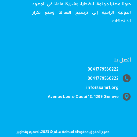
صوتا مهنيا موثوقا للضحايا، وشريكا فاعلا في الجهود
الدولية الرامية إلى ترسيخ العدالة ومنع تكرار
الانتهاكات.
أتصل بنا
0041779560222
0041779560222
info@samrl.org
Avenue Louis-Casaï 18, 1209 Genève
جميع الحقوق محفوظة لمنظمة سام © 2023، تصميم وتطوير