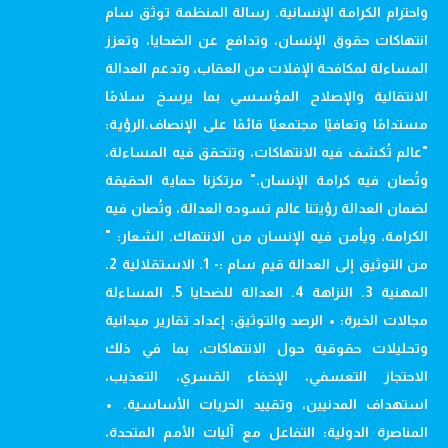
واحترام الكرامة الإنسانية. رسالة المنظمة توثق سام
انتهاكات حقوق الإنسان، وتدافع عن الضحايا، وتعزز
المساءلة لمكافحة الإفلات من العقاب، وتدعم العدالة
الانتقالية والإصلاح المؤسسي بما يرسخ سلامًا
مستدامًا وتعافيًا مجتمعيًا قائمًا على الإنصاف.الرؤية:
"عالم تُكشف فيه الانتهاكات، وتتحقق فيه المساءلة،
وتُصان فيه كرامة الإنسان." مرتكزنا حماية الحقيقة
لضمان العدالة رؤيتنا عالم تسوده العدالة، وتُصان فيه
الكرامة، ويأمن فيه الإنسان من الانتهاك. الشعار: "
من التوثيق إلى العدالة قيم سام :- 1. الاستقلالية 2.
المهنية 3. النزاهة 4. العدالة للضحايا 5. المساءلة
مجالات الخبرة: • الرصد والتوثيق: إعداد تقارير ميدانية
وتحليلات حقوقية حول الانتهاكات، بما في ذلك
الاحتجاز التعسفي، الإخفاء القسري، التعذيب،
استهداف المدنيين، وتقييد الحريات الأساسية. •
المناصرة الدولية: التفاعل مع آليات الأمم المتحدة،