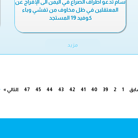
سام تدعو أطراف الصراع في اليمن الى الإفراج عن
المعتقلين في ظل مخاوف من تفشي وباء
كوفيد 19 المستجد
مزيد
.
ابق
1
2
39
40
41
42
43
44
45
47
التالي »