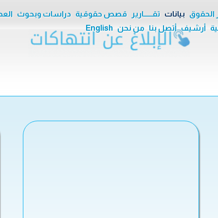
ر الحقوق
بيانات
تقــــــارير
قصص حقوقية
دراسات وبحوث
العدا
ية
أرشيف
أتصل بنا
من نحن
English