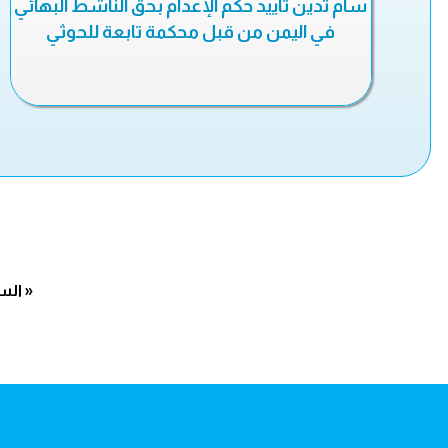
سام تدين تأييد حكم الإعدام بحق الناشط البهائي
في اليمن من قبل محكمة تابعة للحوثي
« الس