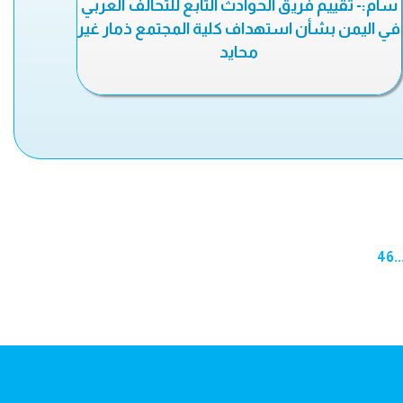
سام:- تقييم فريق الحوادث التابع للتحالف العربي
في اليمن بشأن استهداف كلية المجتمع ذمار غير
محايد
46
..