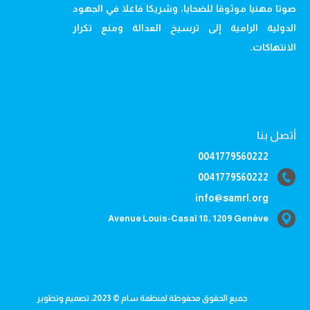
صوتا مهنيا موثوقا للضحايا، وشريكا فاعلا في الجهود
الدولية الرامية إلى ترسيخ العدالة ومنع تكرار
الانتهاكات.
أتصل بنا
0041779560222
0041779560222
info@samrl.org
Avenue Louis-Casaï 18, 1209 Genève
جميع الحقوق محفوظة لمنظمة سام © 2023، تصميم وتطوير