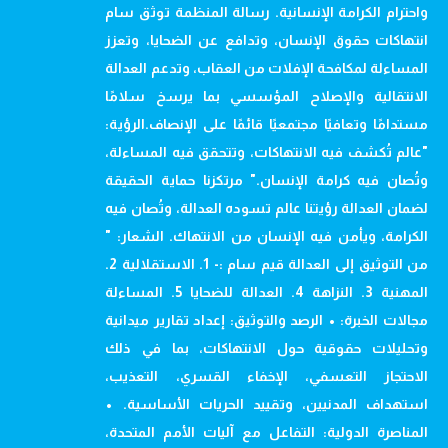
واحترام الكرامة الإنسانية. رسالة المنظمة توثق سام
انتهاكات حقوق الإنسان، وتدافع عن الضحايا، وتعزز
المساءلة لمكافحة الإفلات من العقاب، وتدعم العدالة
الانتقالية والإصلاح المؤسسي بما يرسخ سلامًا
مستدامًا وتعافيًا مجتمعيًا قائمًا على الإنصاف.الرؤية:
"عالم تُكشف فيه الانتهاكات، وتتحقق فيه المساءلة،
وتُصان فيه كرامة الإنسان." مرتكزنا حماية الحقيقة
لضمان العدالة رؤيتنا عالم تسوده العدالة، وتُصان فيه
الكرامة، ويأمن فيه الإنسان من الانتهاك. الشعار: "
من التوثيق إلى العدالة قيم سام :- 1. الاستقلالية 2.
المهنية 3. النزاهة 4. العدالة للضحايا 5. المساءلة
مجالات الخبرة: • الرصد والتوثيق: إعداد تقارير ميدانية
وتحليلات حقوقية حول الانتهاكات، بما في ذلك
الاحتجاز التعسفي، الإخفاء القسري، التعذيب،
استهداف المدنيين، وتقييد الحريات الأساسية. •
المناصرة الدولية: التفاعل مع آليات الأمم المتحدة،