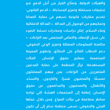
والهيئات الدولية، وصنّاع القرار من أجل الدفع نحو
تحقيقات مستقلة وتعزيز المساءلة. • الدعم القانوني:
تقديم مقاربات قانونية تسهم في حماية الضحايا
وتمكينهم من الوصول إلى العدالة. • العدالة الانتقالية
وبناء السلام: إنتاج دراسات ومبادرات تسلط الضوء
على سبل الإنصاف والتعافي المجتمعي بعد النزاعات. •
مكافحة المعلومات المضللة وتعزيز الوعي الحقوقي:
دعم الخطاب القائم على الحقائق، وتطوير المعرفة
المجتمعية بمعايير حقوق الإنسان. الفئات
المستهدفة: تركّز المنظمة على حماية المدنيين
المتضررين من النزاعات، بمن فيهم المعتقلون
تعسفًا، والمخفيون قسرًا، والنازحون، والنساء،
والأطفال، والصحفيون، والمدافعون عن حقوق
الإنسان، إضافة إلى المجتمعات الهشة التي تواجه
مخاطر مضاعفة في بيئات الصراع. ومن خلال عملها
البحثي والحقوقي، تسعى منظمة سام إلى أن تكون