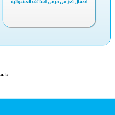
اطفال تعز في مرمي القذائف العشوائية
« الس