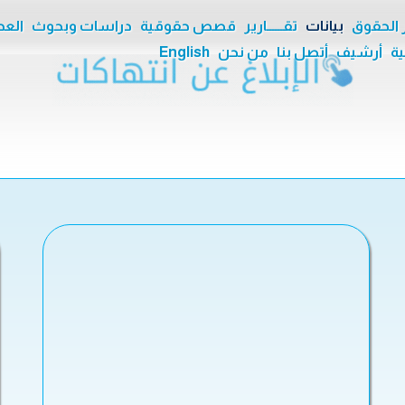
ر الحقوق
بيانات
تقــــــارير
قصص حقوقية
دراسات وبحوث
العدا
ية
أرشيف
أتصل بنا
من نحن
English