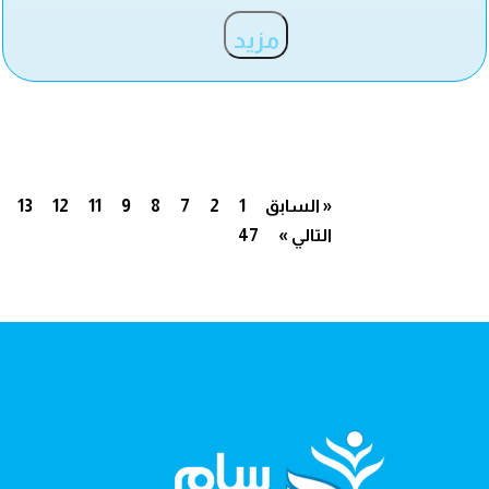
مزيد
« السابق
1
2
7
8
9
11
12
13
التالي »
47