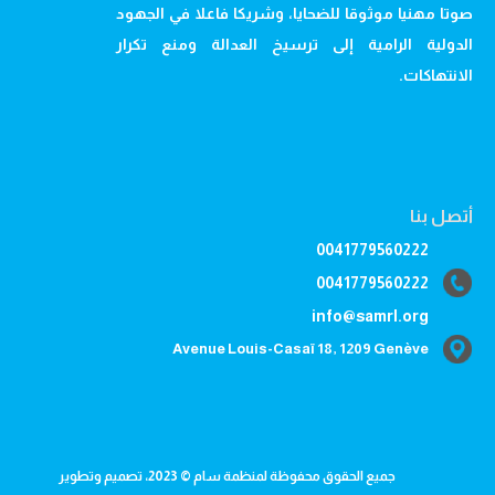
صوتا مهنيا موثوقا للضحايا، وشريكا فاعلا في الجهود
الدولية الرامية إلى ترسيخ العدالة ومنع تكرار
الانتهاكات.
أتصل بنا
0041779560222
0041779560222
info@samrl.org
Avenue Louis-Casaï 18, 1209 Genève
جميع الحقوق محفوظة لمنظمة سام © 2023، تصميم وتطوير