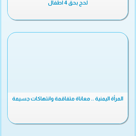
لحج بحق 4 أطفال
المرأة اليمنية .. معاناة متفاقمة وانتهاكات جسيمة