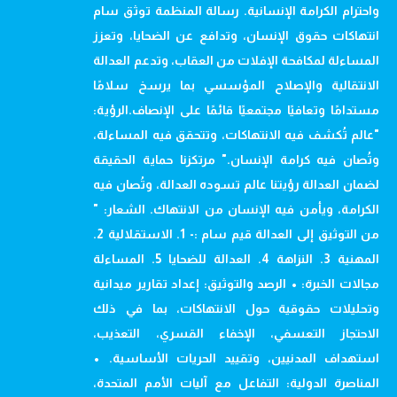
واحترام الكرامة الإنسانية. رسالة المنظمة توثق سام
انتهاكات حقوق الإنسان، وتدافع عن الضحايا، وتعزز
المساءلة لمكافحة الإفلات من العقاب، وتدعم العدالة
الانتقالية والإصلاح المؤسسي بما يرسخ سلامًا
مستدامًا وتعافيًا مجتمعيًا قائمًا على الإنصاف.الرؤية:
"عالم تُكشف فيه الانتهاكات، وتتحقق فيه المساءلة،
وتُصان فيه كرامة الإنسان." مرتكزنا حماية الحقيقة
لضمان العدالة رؤيتنا عالم تسوده العدالة، وتُصان فيه
الكرامة، ويأمن فيه الإنسان من الانتهاك. الشعار: "
من التوثيق إلى العدالة قيم سام :- 1. الاستقلالية 2.
المهنية 3. النزاهة 4. العدالة للضحايا 5. المساءلة
مجالات الخبرة: • الرصد والتوثيق: إعداد تقارير ميدانية
وتحليلات حقوقية حول الانتهاكات، بما في ذلك
الاحتجاز التعسفي، الإخفاء القسري، التعذيب،
استهداف المدنيين، وتقييد الحريات الأساسية. •
المناصرة الدولية: التفاعل مع آليات الأمم المتحدة،