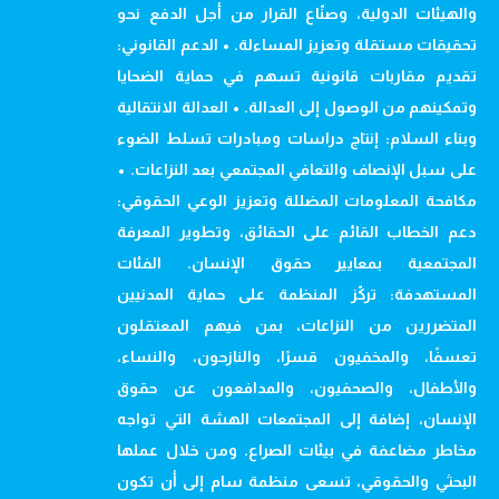
والهيئات الدولية، وصنّاع القرار من أجل الدفع نحو
تحقيقات مستقلة وتعزيز المساءلة. • الدعم القانوني:
تقديم مقاربات قانونية تسهم في حماية الضحايا
وتمكينهم من الوصول إلى العدالة. • العدالة الانتقالية
وبناء السلام: إنتاج دراسات ومبادرات تسلط الضوء
على سبل الإنصاف والتعافي المجتمعي بعد النزاعات. •
مكافحة المعلومات المضللة وتعزيز الوعي الحقوقي:
دعم الخطاب القائم على الحقائق، وتطوير المعرفة
المجتمعية بمعايير حقوق الإنسان. الفئات
المستهدفة: تركّز المنظمة على حماية المدنيين
المتضررين من النزاعات، بمن فيهم المعتقلون
تعسفًا، والمخفيون قسرًا، والنازحون، والنساء،
والأطفال، والصحفيون، والمدافعون عن حقوق
الإنسان، إضافة إلى المجتمعات الهشة التي تواجه
مخاطر مضاعفة في بيئات الصراع. ومن خلال عملها
البحثي والحقوقي، تسعى منظمة سام إلى أن تكون