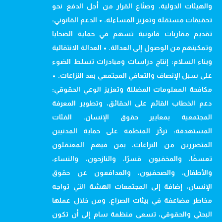
والهيئات الدولية، وصنّاع القرار من أجل الدفع نحو
تحقيقات مستقلة وتعزيز المساءلة. • الدعم القانوني:
تقديم مقاربات قانونية تسهم في حماية الضحايا
وتمكينهم من الوصول إلى العدالة. • العدالة الانتقالية
وبناء السلام: إنتاج دراسات ومبادرات تسلط الضوء
على سبل الإنصاف والتعافي المجتمعي بعد النزاعات. •
مكافحة المعلومات المضللة وتعزيز الوعي الحقوقي:
دعم الخطاب القائم على الحقائق، وتطوير المعرفة
المجتمعية بمعايير حقوق الإنسان. الفئات
المستهدفة: تركّز المنظمة على حماية المدنيين
المتضررين من النزاعات، بمن فيهم المعتقلون
تعسفًا، والمخفيون قسرًا، والنازحون، والنساء،
والأطفال، والصحفيون، والمدافعون عن حقوق
الإنسان، إضافة إلى المجتمعات الهشة التي تواجه
مخاطر مضاعفة في بيئات الصراع. ومن خلال عملها
البحثي والحقوقي، تسعى منظمة سام إلى أن تكون