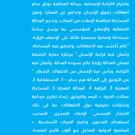
واحترام الكرامة الإنسانية. رسالة المنظمة توثق سام
انتهاكات حقوق الإنسان، وتدافع عن الضحايا، وتعزز
المساءلة لمكافحة الإفلات من العقاب، وتدعم العدالة
الانتقالية والإصلاح المؤسسي بما يرسخ سلامًا
مستدامًا وتعافيًا مجتمعيًا قائمًا على الإنصاف.الرؤية:
"عالم تُكشف فيه الانتهاكات، وتتحقق فيه المساءلة،
وتُصان فيه كرامة الإنسان." مرتكزنا حماية الحقيقة
لضمان العدالة رؤيتنا عالم تسوده العدالة، وتُصان فيه
الكرامة، ويأمن فيه الإنسان من الانتهاك. الشعار: "
من التوثيق إلى العدالة قيم سام :- 1. الاستقلالية 2.
المهنية 3. النزاهة 4. العدالة للضحايا 5. المساءلة
مجالات الخبرة: • الرصد والتوثيق: إعداد تقارير ميدانية
وتحليلات حقوقية حول الانتهاكات، بما في ذلك
الاحتجاز التعسفي، الإخفاء القسري، التعذيب،
استهداف المدنيين، وتقييد الحريات الأساسية. •
المناصرة الدولية: التفاعل مع آليات الأمم المتحدة،