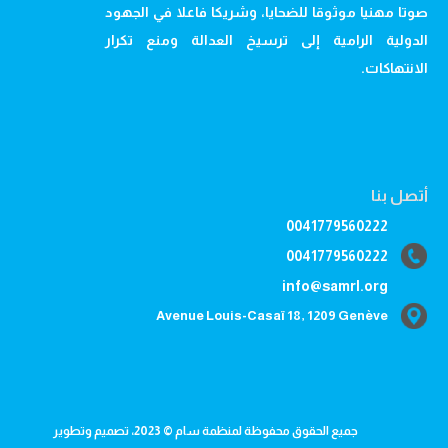
صوتا مهنيا موثوقا للضحايا، وشريكا فاعلا في الجهود
الدولية الرامية إلى ترسيخ العدالة ومنع تكرار
الانتهاكات.
أتصل بنا
0041779560222
0041779560222
info@samrl.org
Avenue Louis-Casaï 18, 1209 Genève
جميع الحقوق محفوظة لمنظمة سام © 2023، تصميم وتطوير