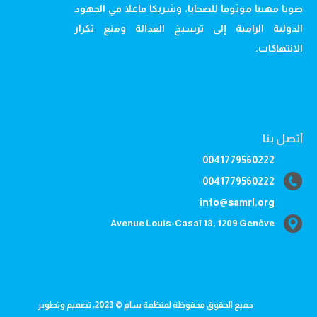
صوتا مهنيا موثوقا للضحايا، وشريكا فاعلا في الجهود
الدولية الرامية إلى ترسيخ العدالة ومنع تكرار
الانتهاكات.
أتصل بنا
0041779560222
0041779560222
info@samrl.org
Avenue Louis-Casaï 18, 1209 Genève
جميع الحقوق محفوظة لمنظمة سام © 2023، تصميم وتطوير