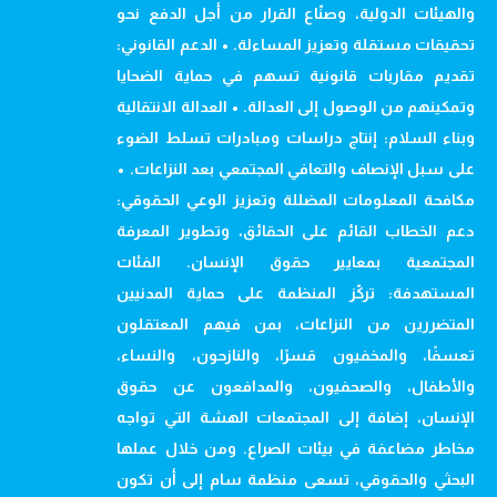
والهيئات الدولية، وصنّاع القرار من أجل الدفع نحو
تحقيقات مستقلة وتعزيز المساءلة. • الدعم القانوني:
تقديم مقاربات قانونية تسهم في حماية الضحايا
وتمكينهم من الوصول إلى العدالة. • العدالة الانتقالية
وبناء السلام: إنتاج دراسات ومبادرات تسلط الضوء
على سبل الإنصاف والتعافي المجتمعي بعد النزاعات. •
مكافحة المعلومات المضللة وتعزيز الوعي الحقوقي:
دعم الخطاب القائم على الحقائق، وتطوير المعرفة
المجتمعية بمعايير حقوق الإنسان. الفئات
المستهدفة: تركّز المنظمة على حماية المدنيين
المتضررين من النزاعات، بمن فيهم المعتقلون
تعسفًا، والمخفيون قسرًا، والنازحون، والنساء،
والأطفال، والصحفيون، والمدافعون عن حقوق
الإنسان، إضافة إلى المجتمعات الهشة التي تواجه
مخاطر مضاعفة في بيئات الصراع. ومن خلال عملها
البحثي والحقوقي، تسعى منظمة سام إلى أن تكون