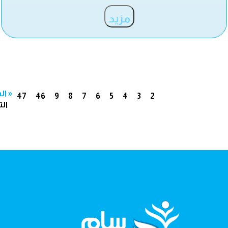
مزيد
« ال
47
46
9
8
7
6
5
4
3
2
الت