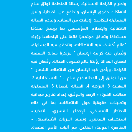
واحترام الكرامة الإنسانية. رسالة المنظمة توثق سام
انتهاكات حقوق الإنسان، وتدافع عن الضحايا، وتعزز
المساءلة لمكافحة الإفلات من العقاب، وتدعم العدالة
الانتقالية والإصلاح المؤسسي بما يرسخ سلامًا
مستدامًا وتعافيًا مجتمعيًا قائمًا على الإنصاف.الرؤية:
"عالم تُكشف فيه الانتهاكات، وتتحقق فيه المساءلة،
وتُصان فيه كرامة الإنسان." مرتكزنا حماية الحقيقة
لضمان العدالة رؤيتنا عالم تسوده العدالة، وتُصان فيه
الكرامة، ويأمن فيه الإنسان من الانتهاك. الشعار: "
من التوثيق إلى العدالة قيم سام :- 1. الاستقلالية 2.
المهنية 3. النزاهة 4. العدالة للضحايا 5. المساءلة
مجالات الخبرة: • الرصد والتوثيق: إعداد تقارير ميدانية
وتحليلات حقوقية حول الانتهاكات، بما في ذلك
الاحتجاز التعسفي، الإخفاء القسري، التعذيب،
استهداف المدنيين، وتقييد الحريات الأساسية. •
المناصرة الدولية: التفاعل مع آليات الأمم المتحدة،