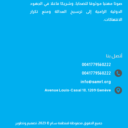
صوتا مهنيا موثوقا للضحايا، وشريكا فاعلا في الجهود
الدولية الرامية إلى ترسيخ العدالة ومنع تكرار
الانتهاكات.
أتصل بنا
0041779560222
0041779560222
info@samrl.org
Avenue Louis-Casaï 18, 1209 Genève
جميع الحقوق محفوظة لمنظمة سام © 2023، تصميم وتطوير