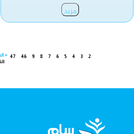
مزيد
« ال
47
46
9
8
7
6
5
4
3
2
الت