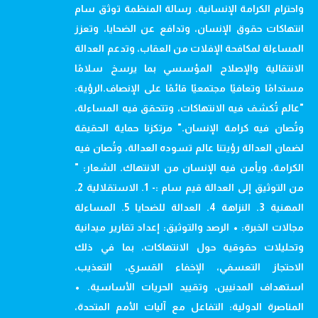
واحترام الكرامة الإنسانية. رسالة المنظمة توثق سام
انتهاكات حقوق الإنسان، وتدافع عن الضحايا، وتعزز
المساءلة لمكافحة الإفلات من العقاب، وتدعم العدالة
الانتقالية والإصلاح المؤسسي بما يرسخ سلامًا
مستدامًا وتعافيًا مجتمعيًا قائمًا على الإنصاف.الرؤية:
"عالم تُكشف فيه الانتهاكات، وتتحقق فيه المساءلة،
وتُصان فيه كرامة الإنسان." مرتكزنا حماية الحقيقة
لضمان العدالة رؤيتنا عالم تسوده العدالة، وتُصان فيه
الكرامة، ويأمن فيه الإنسان من الانتهاك. الشعار: "
من التوثيق إلى العدالة قيم سام :- 1. الاستقلالية 2.
المهنية 3. النزاهة 4. العدالة للضحايا 5. المساءلة
مجالات الخبرة: • الرصد والتوثيق: إعداد تقارير ميدانية
وتحليلات حقوقية حول الانتهاكات، بما في ذلك
الاحتجاز التعسفي، الإخفاء القسري، التعذيب،
استهداف المدنيين، وتقييد الحريات الأساسية. •
المناصرة الدولية: التفاعل مع آليات الأمم المتحدة،