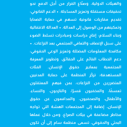
والهيئات الدولية، وصنّاع القرار من أجل الدفع نحو
تحقيقات مستقلة وتعزيز المساءلة. • الدعم القانوني:
تقديم مقاربات قانونية تسهم في حماية الضحايا
وتمكينهم من الوصول إلى العدالة. • العدالة الانتقالية
وبناء السلام: إنتاج دراسات ومبادرات تسلط الضوء
على سبل الإنصاف والتعافي المجتمعي بعد النزاعات. •
مكافحة المعلومات المضللة وتعزيز الوعي الحقوقي:
دعم الخطاب القائم على الحقائق، وتطوير المعرفة
المجتمعية بمعايير حقوق الإنسان. الفئات
المستهدفة: تركّز المنظمة على حماية المدنيين
المتضررين من النزاعات، بمن فيهم المعتقلون
تعسفًا، والمخفيون قسرًا، والنازحون، والنساء،
والأطفال، والصحفيون، والمدافعون عن حقوق
الإنسان، إضافة إلى المجتمعات الهشة التي تواجه
مخاطر مضاعفة في بيئات الصراع. ومن خلال عملها
البحثي والحقوقي، تسعى منظمة سام إلى أن تكون