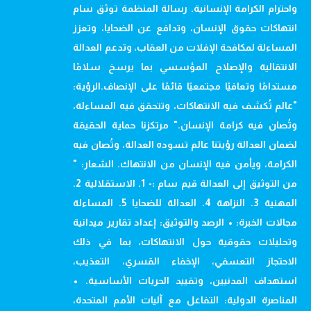
واحترام الكرامة الإنسانية. رسالة المنظمة توثق سام
انتهاكات حقوق الإنسان، وتدافع عن الضحايا، وتعزز
المساءلة لمكافحة الإفلات من العقاب، وتدعم العدالة
الانتقالية والإصلاح المؤسسي بما يرسخ سلامًا
مستدامًا وتعافيًا مجتمعيًا قائمًا على الإنصاف.الرؤية:
"عالم تُكشف فيه الانتهاكات، وتتحقق فيه المساءلة،
وتُصان فيه كرامة الإنسان." مرتكزنا حماية الحقيقة
لضمان العدالة رؤيتنا عالم تسوده العدالة، وتُصان فيه
الكرامة، ويأمن فيه الإنسان من الانتهاك. الشعار: "
من التوثيق إلى العدالة قيم سام :- 1. الاستقلالية 2.
المهنية 3. النزاهة 4. العدالة للضحايا 5. المساءلة
مجالات الخبرة: • الرصد والتوثيق: إعداد تقارير ميدانية
وتحليلات حقوقية حول الانتهاكات، بما في ذلك
الاحتجاز التعسفي، الإخفاء القسري، التعذيب،
استهداف المدنيين، وتقييد الحريات الأساسية. •
المناصرة الدولية: التفاعل مع آليات الأمم المتحدة،