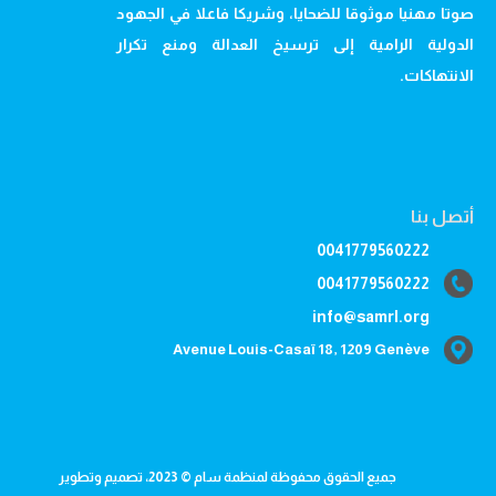
صوتا مهنيا موثوقا للضحايا، وشريكا فاعلا في الجهود
الدولية الرامية إلى ترسيخ العدالة ومنع تكرار
الانتهاكات.
أتصل بنا
0041779560222
0041779560222
info@samrl.org
Avenue Louis-Casaï 18, 1209 Genève
جميع الحقوق محفوظة لمنظمة سام © 2023، تصميم وتطوير