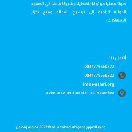
صوتا مهنيا موثوقا للضحايا، وشريكا فاعلا في الجهود
الدولية الرامية إلى ترسيخ العدالة ومنع تكرار
الانتهاكات.
أتصل بنا
0041779560222
0041779560222
info@samrl.org
Avenue Louis-Casaï 18, 1209 Genève
جميع الحقوق محفوظة لمنظمة سام © 2023، تصميم وتطوير