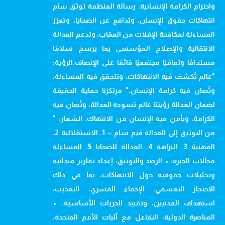
واحترام الكرامة الإنسانية. رسالة المنظمة توثق سام
انتهاكات حقوق الإنسان، وتدافع عن الضحايا، وتعزز
المساءلة لمكافحة الإفلات من العقاب، وتدعم العدالة
الانتقالية والإصلاح المؤسسي بما يرسخ سلامًا
مستدامًا وتعافيًا مجتمعيًا قائمًا على الإنصاف.الرؤية:
"عالم تُكشف فيه الانتهاكات، وتتحقق فيه المساءلة،
وتُصان فيه كرامة الإنسان." مرتكزنا حماية الحقيقة
لضمان العدالة رؤيتنا عالم تسوده العدالة، وتُصان فيه
الكرامة، ويأمن فيه الإنسان من الانتهاك. الشعار: "
من التوثيق إلى العدالة قيم سام :- 1. الاستقلالية 2.
المهنية 3. النزاهة 4. العدالة للضحايا 5. المساءلة
مجالات الخبرة: • الرصد والتوثيق: إعداد تقارير ميدانية
وتحليلات حقوقية حول الانتهاكات، بما في ذلك
الاحتجاز التعسفي، الإخفاء القسري، التعذيب،
استهداف المدنيين، وتقييد الحريات الأساسية. •
المناصرة الدولية: التفاعل مع آليات الأمم المتحدة،