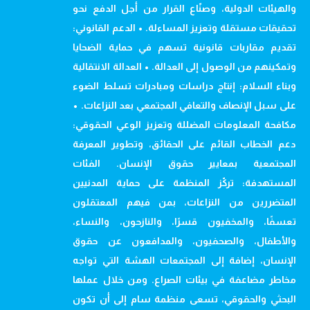
والهيئات الدولية، وصنّاع القرار من أجل الدفع نحو
تحقيقات مستقلة وتعزيز المساءلة. • الدعم القانوني:
تقديم مقاربات قانونية تسهم في حماية الضحايا
وتمكينهم من الوصول إلى العدالة. • العدالة الانتقالية
وبناء السلام: إنتاج دراسات ومبادرات تسلط الضوء
على سبل الإنصاف والتعافي المجتمعي بعد النزاعات. •
مكافحة المعلومات المضللة وتعزيز الوعي الحقوقي:
دعم الخطاب القائم على الحقائق، وتطوير المعرفة
المجتمعية بمعايير حقوق الإنسان. الفئات
المستهدفة: تركّز المنظمة على حماية المدنيين
المتضررين من النزاعات، بمن فيهم المعتقلون
تعسفًا، والمخفيون قسرًا، والنازحون، والنساء،
والأطفال، والصحفيون، والمدافعون عن حقوق
الإنسان، إضافة إلى المجتمعات الهشة التي تواجه
مخاطر مضاعفة في بيئات الصراع. ومن خلال عملها
البحثي والحقوقي، تسعى منظمة سام إلى أن تكون