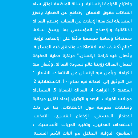
واحترام الكرامة الإنسانية. رسالة المنظمة توثق سام
انتهاكات حقوق الإنسان، وتدافع عن الضحايا، وتعزز
المساءلة لمكافحة الإفلات من العقاب، وتدعم العدالة
الانتقالية والإصلاح المؤسسي بما يرسخ سلامًا
مستدامًا وتعافيًا مجتمعيًا قائمًا على الإنصاف.الرؤية:
"عالم تُكشف فيه الانتهاكات، وتتحقق فيه المساءلة،
وتُصان فيه كرامة الإنسان." مرتكزنا حماية الحقيقة
لضمان العدالة رؤيتنا عالم تسوده العدالة، وتُصان فيه
الكرامة، ويأمن فيه الإنسان من الانتهاك. الشعار: "
من التوثيق إلى العدالة قيم سام :- 1. الاستقلالية 2.
المهنية 3. النزاهة 4. العدالة للضحايا 5. المساءلة
مجالات الخبرة: • الرصد والتوثيق: إعداد تقارير ميدانية
وتحليلات حقوقية حول الانتهاكات، بما في ذلك
الاحتجاز التعسفي، الإخفاء القسري، التعذيب،
استهداف المدنيين، وتقييد الحريات الأساسية. •
المناصرة الدولية: التفاعل مع آليات الأمم المتحدة،