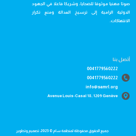
صوتا مهنيا موثوقا للضحايا، وشريكا فاعلا في الجهود
الدولية الرامية إلى ترسيخ العدالة ومنع تكرار
الانتهاكات.
أتصل بنا
0041779560222
0041779560222
info@samrl.org
Avenue Louis-Casaï 18, 1209 Genève
جميع الحقوق محفوظة لمنظمة سام © 2023، تصميم وتطوير