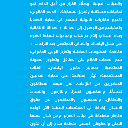
والهيئات الدولية، وصنّاع القرار من أجل الدفع نحو
تحقيقات مستقلة وتعزيز المساءلة. • الدعم القانوني:
تقديم مقاربات قانونية تسهم في حماية الضحايا
وتمكينهم من الوصول إلى العدالة. • العدالة الانتقالية
وبناء السلام: إنتاج دراسات ومبادرات تسلط الضوء
على سبل الإنصاف والتعافي المجتمعي بعد النزاعات. •
مكافحة المعلومات المضللة وتعزيز الوعي الحقوقي:
دعم الخطاب القائم على الحقائق، وتطوير المعرفة
المجتمعية بمعايير حقوق الإنسان. الفئات
المستهدفة: تركّز المنظمة على حماية المدنيين
المتضررين من النزاعات، بمن فيهم المعتقلون
تعسفًا، والمخفيون قسرًا، والنازحون، والنساء،
والأطفال، والصحفيون، والمدافعون عن حقوق
الإنسان، إضافة إلى المجتمعات الهشة التي تواجه
مخاطر مضاعفة في بيئات الصراع. ومن خلال عملها
البحثي والحقوقي، تسعى منظمة سام إلى أن تكون