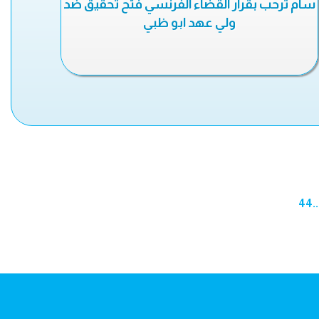
سام ترحب بقرار القضاء الفرنسي فتح تحقيق ضد
ولي عهد ابو ظبي
44
..