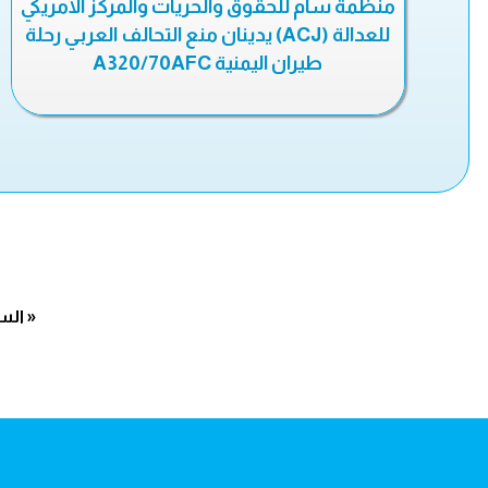
منظمة سام للحقوق والحريات والمركز الامريكي
للعدالة (ACJ) يدينان منع التحالف العربي رحلة
طيران اليمنية A320/70AFC
« الس