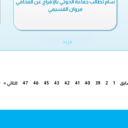
سام تطالب جماعة الحوثي بالإفراج عن المحامي
مروان القسيمي
مزيد
.
ابق
1
2
39
40
41
42
43
45
46
47
التالي »