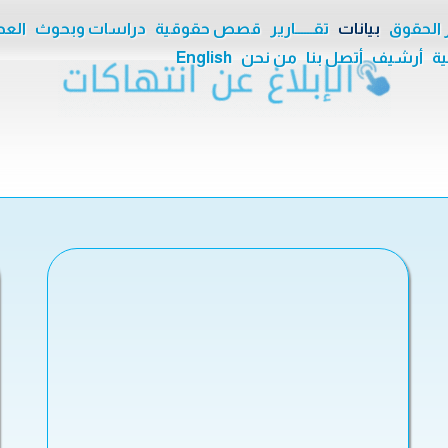
ر الحقوق
بيانات
تقــــــارير
قصص حقوقية
دراسات وبحوث
العدا
ية
أرشيف
أتصل بنا
من نحن
English