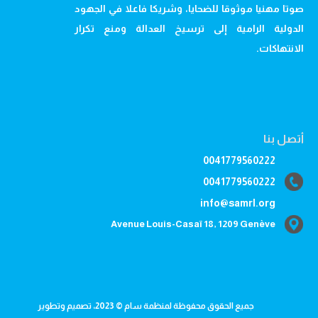
صوتا مهنيا موثوقا للضحايا، وشريكا فاعلا في الجهود
الدولية الرامية إلى ترسيخ العدالة ومنع تكرار
الانتهاكات.
أتصل بنا
0041779560222
0041779560222
info@samrl.org
Avenue Louis-Casaï 18, 1209 Genève
جميع الحقوق محفوظة لمنظمة سام © 2023، تصميم وتطوير