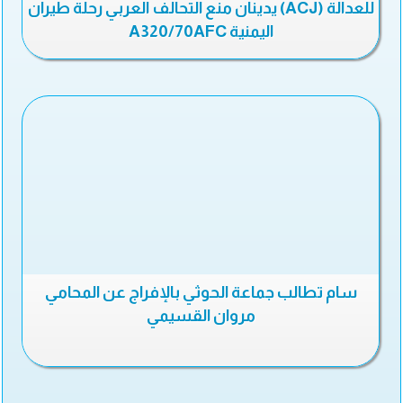
للعدالة (ACJ) يدينان منع التحالف العربي رحلة طيران
اليمنية A320/70AFC
سام تطالب جماعة الحوثي بالإفراج عن المحامي
مروان القسيمي