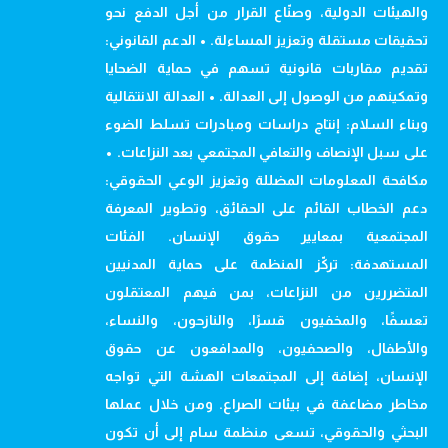
والهيئات الدولية، وصنّاع القرار من أجل الدفع نحو
تحقيقات مستقلة وتعزيز المساءلة. • الدعم القانوني:
تقديم مقاربات قانونية تسهم في حماية الضحايا
وتمكينهم من الوصول إلى العدالة. • العدالة الانتقالية
وبناء السلام: إنتاج دراسات ومبادرات تسلط الضوء
على سبل الإنصاف والتعافي المجتمعي بعد النزاعات. •
مكافحة المعلومات المضللة وتعزيز الوعي الحقوقي:
دعم الخطاب القائم على الحقائق، وتطوير المعرفة
المجتمعية بمعايير حقوق الإنسان. الفئات
المستهدفة: تركّز المنظمة على حماية المدنيين
المتضررين من النزاعات، بمن فيهم المعتقلون
تعسفًا، والمخفيون قسرًا، والنازحون، والنساء،
والأطفال، والصحفيون، والمدافعون عن حقوق
الإنسان، إضافة إلى المجتمعات الهشة التي تواجه
مخاطر مضاعفة في بيئات الصراع. ومن خلال عملها
البحثي والحقوقي، تسعى منظمة سام إلى أن تكون