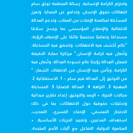
واحترام الكرامة الإنسانية. رسالة المنظمة توثق سام
انتهاكات حقوق الإنسان، وتدافع عن الضحايا، وتعزز
المساءلة لمكافحة الإفلات من العقاب، وتدعم العدالة
الانتقالية والإصلاح المؤسسي بما يرسخ سلامًا
مستدامًا وتعافيًا مجتمعيًا قائمًا على الإنصاف.الرؤية:
"عالم تُكشف فيه الانتهاكات، وتتحقق فيه المساءلة،
وتُصان فيه كرامة الإنسان." مرتكزنا حماية الحقيقة
لضمان العدالة رؤيتنا عالم تسوده العدالة، وتُصان فيه
الكرامة، ويأمن فيه الإنسان من الانتهاك. الشعار: "
من التوثيق إلى العدالة قيم سام :- 1. الاستقلالية 2.
المهنية 3. النزاهة 4. العدالة للضحايا 5. المساءلة
مجالات الخبرة: • الرصد والتوثيق: إعداد تقارير ميدانية
وتحليلات حقوقية حول الانتهاكات، بما في ذلك
الاحتجاز التعسفي، الإخفاء القسري، التعذيب،
استهداف المدنيين، وتقييد الحريات الأساسية. •
المناصرة الدولية: التفاعل مع آليات الأمم المتحدة،