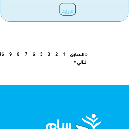
مزيد
« السابق
1
2
3
5
6
7
8
9
46
التالي »