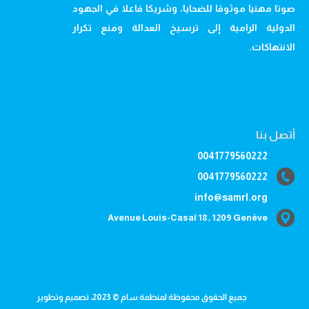
صوتا مهنيا موثوقا للضحايا، وشريكا فاعلا في الجهود
الدولية الرامية إلى ترسيخ العدالة ومنع تكرار
الانتهاكات.
أتصل بنا
0041779560222
0041779560222
info@samrl.org
Avenue Louis-Casaï 18, 1209 Genève
جميع الحقوق محفوظة لمنظمة سام © 2023، تصميم وتطوير