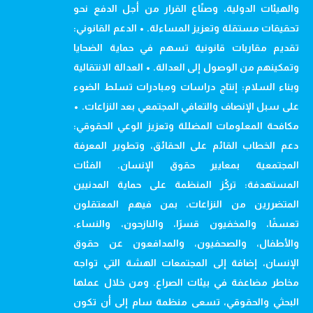
والهيئات الدولية، وصنّاع القرار من أجل الدفع نحو
تحقيقات مستقلة وتعزيز المساءلة. • الدعم القانوني:
تقديم مقاربات قانونية تسهم في حماية الضحايا
وتمكينهم من الوصول إلى العدالة. • العدالة الانتقالية
وبناء السلام: إنتاج دراسات ومبادرات تسلط الضوء
على سبل الإنصاف والتعافي المجتمعي بعد النزاعات. •
مكافحة المعلومات المضللة وتعزيز الوعي الحقوقي:
دعم الخطاب القائم على الحقائق، وتطوير المعرفة
المجتمعية بمعايير حقوق الإنسان. الفئات
المستهدفة: تركّز المنظمة على حماية المدنيين
المتضررين من النزاعات، بمن فيهم المعتقلون
تعسفًا، والمخفيون قسرًا، والنازحون، والنساء،
والأطفال، والصحفيون، والمدافعون عن حقوق
الإنسان، إضافة إلى المجتمعات الهشة التي تواجه
مخاطر مضاعفة في بيئات الصراع. ومن خلال عملها
البحثي والحقوقي، تسعى منظمة سام إلى أن تكون