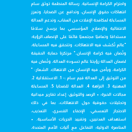
واحترام الكرامة الإنسانية. رسالة المنظمة توثق سام
انتهاكات حقوق الإنسان، وتدافع عن الضحايا، وتعزز
المساءلة لمكافحة الإفلات من العقاب، وتدعم العدالة
الانتقالية والإصلاح المؤسسي بما يرسخ سلامًا
مستدامًا وتعافيًا مجتمعيًا قائمًا على الإنصاف.الرؤية:
"عالم تُكشف فيه الانتهاكات، وتتحقق فيه المساءلة،
وتُصان فيه كرامة الإنسان." مرتكزنا حماية الحقيقة
لضمان العدالة رؤيتنا عالم تسوده العدالة، وتُصان فيه
الكرامة، ويأمن فيه الإنسان من الانتهاك. الشعار: "
من التوثيق إلى العدالة قيم سام :- 1. الاستقلالية 2.
المهنية 3. النزاهة 4. العدالة للضحايا 5. المساءلة
مجالات الخبرة: • الرصد والتوثيق: إعداد تقارير ميدانية
وتحليلات حقوقية حول الانتهاكات، بما في ذلك
الاحتجاز التعسفي، الإخفاء القسري، التعذيب،
استهداف المدنيين، وتقييد الحريات الأساسية. •
المناصرة الدولية: التفاعل مع آليات الأمم المتحدة،