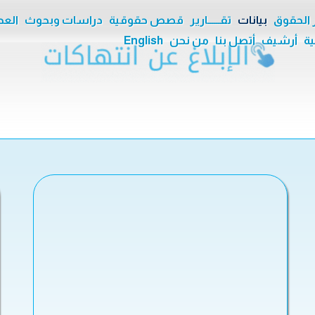
ر الحقوق
بيانات
تقــــــارير
قصص حقوقية
دراسات وبحوث
العدا
ية
أرشيف
أتصل بنا
من نحن
English