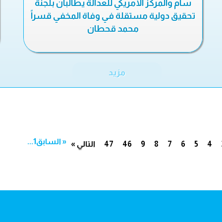
سام والمركز الأمريكي للعدالة يطالبان بلجنة
تحقيق دولية مستقلة في وفاة المخفي قسراً
محمد قحطان
مزيد
« السابق
1
...
4
5
6
7
8
9
46
47
التالي »