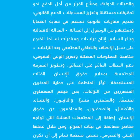
والهيئات الدولية، وصنّاع القرار من أجل الدفع نحو
تحقيقات مستقلة وتعزيز المساءلة. • الدعم القانوني:
تقديم مقاربات قانونية تسهم في حماية الضحايا
وتمكينهم من الوصول إلى العدالة. • العدالة الانتقالية
وبناء السلام: إنتاج دراسات ومبادرات تسلط الضوء
على سبل الإنصاف والتعافي المجتمعي بعد النزاعات. •
مكافحة المعلومات المضللة وتعزيز الوعي الحقوقي:
دعم الخطاب القائم على الحقائق، وتطوير المعرفة
المجتمعية بمعايير حقوق الإنسان. الفئات
المستهدفة: تركّز المنظمة على حماية المدنيين
المتضررين من النزاعات، بمن فيهم المعتقلون
تعسفًا، والمخفيون قسرًا، والنازحون، والنساء،
والأطفال، والصحفيون، والمدافعون عن حقوق
الإنسان، إضافة إلى المجتمعات الهشة التي تواجه
مخاطر مضاعفة في بيئات الصراع. ومن خلال عملها
البحثي والحقوقي، تسعى منظمة سام إلى أن تكون