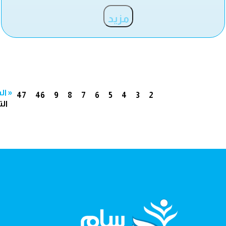
مزيد
« ال
47
46
9
8
7
6
5
4
3
2
الت