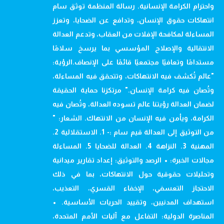
واحترام الكرامة الإنسانية. رسالة المنظمة توثق سام
انتهاكات حقوق الإنسان، وتدافع عن الضحايا، وتعزز
المساءلة لمكافحة الإفلات من العقاب، وتدعم العدالة
الانتقالية والإصلاح المؤسسي بما يرسخ سلامًا
مستدامًا وتعافيًا مجتمعيًا قائمًا على الإنصاف.الرؤية:
"عالم تُكشف فيه الانتهاكات، وتتحقق فيه المساءلة،
وتُصان فيه كرامة الإنسان." مرتكزنا حماية الحقيقة
لضمان العدالة رؤيتنا عالم تسوده العدالة، وتُصان فيه
الكرامة، ويأمن فيه الإنسان من الانتهاك. الشعار: "
من التوثيق إلى العدالة قيم سام :- 1. الاستقلالية 2.
المهنية 3. النزاهة 4. العدالة للضحايا 5. المساءلة
مجالات الخبرة: • الرصد والتوثيق: إعداد تقارير ميدانية
وتحليلات حقوقية حول الانتهاكات، بما في ذلك
الاحتجاز التعسفي، الإخفاء القسري، التعذيب،
استهداف المدنيين، وتقييد الحريات الأساسية. •
المناصرة الدولية: التفاعل مع آليات الأمم المتحدة،