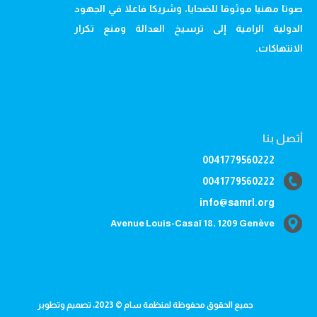
صوتا مهنيا موثوقا للضحايا، وشريكا فاعلا في الجهود
الدولية الرامية إلى ترسيخ العدالة ومنع تكرار
الانتهاكات.
أتصل بنا
0041779560222
0041779560222
info@samrl.org
Avenue Louis-Casaï 18, 1209 Genève
جميع الحقوق محفوظة لمنظمة سام © 2023، تصميم وتطوير