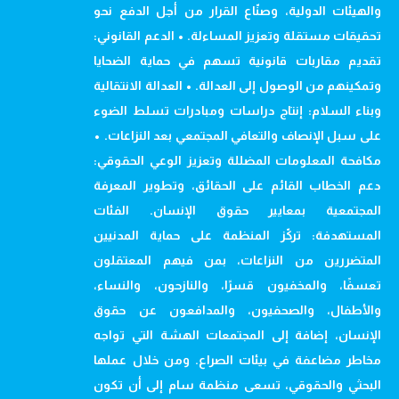
والهيئات الدولية، وصنّاع القرار من أجل الدفع نحو
تحقيقات مستقلة وتعزيز المساءلة. • الدعم القانوني:
تقديم مقاربات قانونية تسهم في حماية الضحايا
وتمكينهم من الوصول إلى العدالة. • العدالة الانتقالية
وبناء السلام: إنتاج دراسات ومبادرات تسلط الضوء
على سبل الإنصاف والتعافي المجتمعي بعد النزاعات. •
مكافحة المعلومات المضللة وتعزيز الوعي الحقوقي:
دعم الخطاب القائم على الحقائق، وتطوير المعرفة
المجتمعية بمعايير حقوق الإنسان. الفئات
المستهدفة: تركّز المنظمة على حماية المدنيين
المتضررين من النزاعات، بمن فيهم المعتقلون
تعسفًا، والمخفيون قسرًا، والنازحون، والنساء،
والأطفال، والصحفيون، والمدافعون عن حقوق
الإنسان، إضافة إلى المجتمعات الهشة التي تواجه
مخاطر مضاعفة في بيئات الصراع. ومن خلال عملها
البحثي والحقوقي، تسعى منظمة سام إلى أن تكون