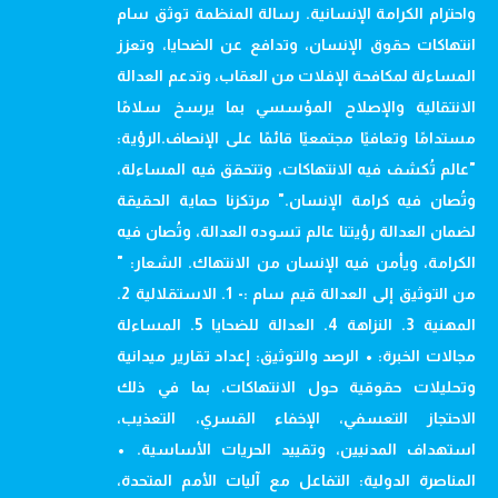
واحترام الكرامة الإنسانية. رسالة المنظمة توثق سام
انتهاكات حقوق الإنسان، وتدافع عن الضحايا، وتعزز
المساءلة لمكافحة الإفلات من العقاب، وتدعم العدالة
الانتقالية والإصلاح المؤسسي بما يرسخ سلامًا
مستدامًا وتعافيًا مجتمعيًا قائمًا على الإنصاف.الرؤية:
"عالم تُكشف فيه الانتهاكات، وتتحقق فيه المساءلة،
وتُصان فيه كرامة الإنسان." مرتكزنا حماية الحقيقة
لضمان العدالة رؤيتنا عالم تسوده العدالة، وتُصان فيه
الكرامة، ويأمن فيه الإنسان من الانتهاك. الشعار: "
من التوثيق إلى العدالة قيم سام :- 1. الاستقلالية 2.
المهنية 3. النزاهة 4. العدالة للضحايا 5. المساءلة
مجالات الخبرة: • الرصد والتوثيق: إعداد تقارير ميدانية
وتحليلات حقوقية حول الانتهاكات، بما في ذلك
الاحتجاز التعسفي، الإخفاء القسري، التعذيب،
استهداف المدنيين، وتقييد الحريات الأساسية. •
المناصرة الدولية: التفاعل مع آليات الأمم المتحدة،