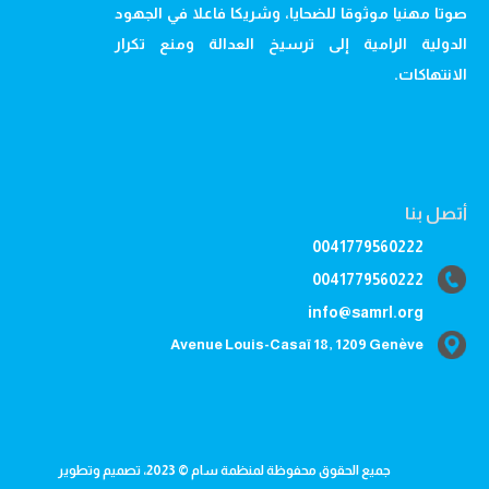
صوتا مهنيا موثوقا للضحايا، وشريكا فاعلا في الجهود
الدولية الرامية إلى ترسيخ العدالة ومنع تكرار
الانتهاكات.
أتصل بنا
0041779560222
0041779560222
info@samrl.org
Avenue Louis-Casaï 18, 1209 Genève
جميع الحقوق محفوظة لمنظمة سام © 2023، تصميم وتطوير