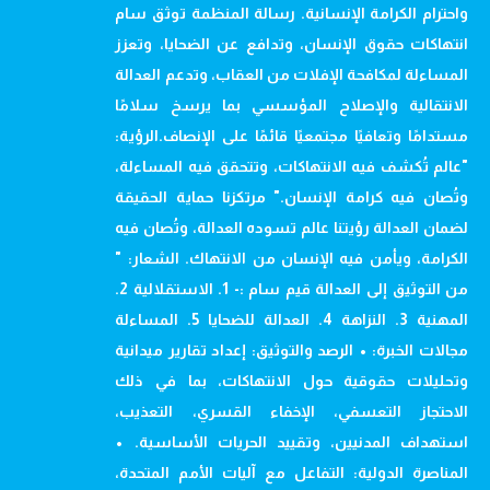
واحترام الكرامة الإنسانية. رسالة المنظمة توثق سام
انتهاكات حقوق الإنسان، وتدافع عن الضحايا، وتعزز
المساءلة لمكافحة الإفلات من العقاب، وتدعم العدالة
الانتقالية والإصلاح المؤسسي بما يرسخ سلامًا
مستدامًا وتعافيًا مجتمعيًا قائمًا على الإنصاف.الرؤية:
"عالم تُكشف فيه الانتهاكات، وتتحقق فيه المساءلة،
وتُصان فيه كرامة الإنسان." مرتكزنا حماية الحقيقة
لضمان العدالة رؤيتنا عالم تسوده العدالة، وتُصان فيه
الكرامة، ويأمن فيه الإنسان من الانتهاك. الشعار: "
من التوثيق إلى العدالة قيم سام :- 1. الاستقلالية 2.
المهنية 3. النزاهة 4. العدالة للضحايا 5. المساءلة
مجالات الخبرة: • الرصد والتوثيق: إعداد تقارير ميدانية
وتحليلات حقوقية حول الانتهاكات، بما في ذلك
الاحتجاز التعسفي، الإخفاء القسري، التعذيب،
استهداف المدنيين، وتقييد الحريات الأساسية. •
المناصرة الدولية: التفاعل مع آليات الأمم المتحدة،