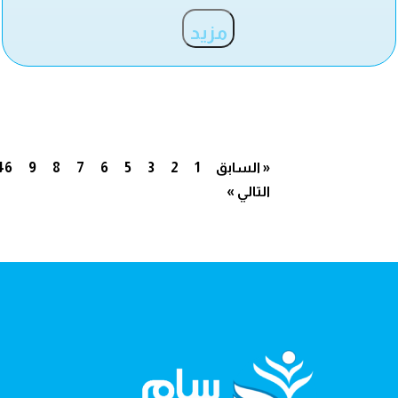
مزيد
« السابق
1
2
3
5
6
7
8
9
46
التالي »