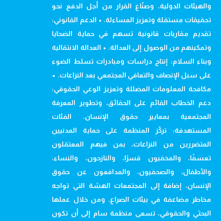
والهيئات الدولية، وصنّاع القرار من أجل الدفع نحو
تحقيقات مستقلة وتعزيز المساءلة. • الدعم القانوني:
تقديم مقاربات قانونية تسهم في حماية الضحايا
وتمكينهم من الوصول إلى العدالة. • العدالة الانتقالية
وبناء السلام: إنتاج دراسات ومبادرات تسلط الضوء
على سبل الإنصاف والتعافي المجتمعي بعد النزاعات. •
مكافحة المعلومات المضللة وتعزيز الوعي الحقوقي:
دعم الخطاب القائم على الحقائق، وتطوير المعرفة
المجتمعية بمعايير حقوق الإنسان. الفئات
المستهدفة: تركّز المنظمة على حماية المدنيين
المتضررين من النزاعات، بمن فيهم المعتقلون
تعسفًا، والمخفيون قسرًا، والنازحون، والنساء،
والأطفال، والصحفيون، والمدافعون عن حقوق
الإنسان، إضافة إلى المجتمعات الهشة التي تواجه
مخاطر مضاعفة في بيئات الصراع. ومن خلال عملها
البحثي والحقوقي، تسعى منظمة سام إلى أن تكون