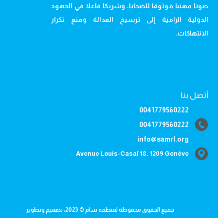
صوتا مهنيا موثوقا للضحايا، وشريكا فاعلا في الجهود
الدولية الرامية إلى ترسيخ العدالة ومنع تكرار
الانتهاكات.
أتصل بنا
0041779560222
0041779560222
info@samrl.org
Avenue Louis-Casaï 18, 1209 Genève
جميع الحقوق محفوظة لمنظمة سام © 2023، تصميم وتطوير