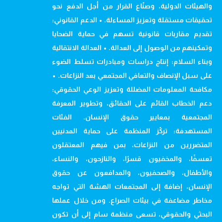
والهيئات الدولية، وصنّاع القرار من أجل الدفع نحو
تحقيقات مستقلة وتعزيز المساءلة. • الدعم القانوني:
تقديم مقاربات قانونية تسهم في حماية الضحايا
وتمكينهم من الوصول إلى العدالة. • العدالة الانتقالية
وبناء السلام: إنتاج دراسات ومبادرات تسلط الضوء
على سبل الإنصاف والتعافي المجتمعي بعد النزاعات. •
مكافحة المعلومات المضللة وتعزيز الوعي الحقوقي:
دعم الخطاب القائم على الحقائق، وتطوير المعرفة
المجتمعية بمعايير حقوق الإنسان. الفئات
المستهدفة: تركّز المنظمة على حماية المدنيين
المتضررين من النزاعات، بمن فيهم المعتقلون
تعسفًا، والمخفيون قسرًا، والنازحون، والنساء،
والأطفال، والصحفيون، والمدافعون عن حقوق
الإنسان، إضافة إلى المجتمعات الهشة التي تواجه
مخاطر مضاعفة في بيئات الصراع. ومن خلال عملها
البحثي والحقوقي، تسعى منظمة سام إلى أن تكون