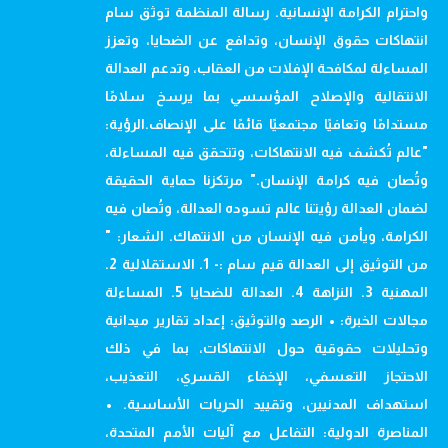
واحترام الكرامة الإنسانية. رسالة المنظمة توثق سام
انتهاكات حقوق الإنسان، وتدافع عن الضحايا، وتعزز
المساءلة لمكافحة الإفلات من العقاب، وتدعم العدالة
الانتقالية والإصلاح المؤسسي بما يرسخ سلامًا
مستدامًا وتعافيًا مجتمعيًا قائمًا على الإنصاف.الرؤية:
"عالم تُكشف فيه الانتهاكات، وتتحقق فيه المساءلة،
وتُصان فيه كرامة الإنسان." مرتكزنا حماية الحقيقة
لضمان العدالة رؤيتنا عالم تسوده العدالة، وتُصان فيه
الكرامة، ويأمن فيه الإنسان من الانتهاك. الشعار: "
من التوثيق إلى العدالة قيم سام :- 1. الاستقلالية 2.
المهنية 3. النزاهة 4. العدالة للضحايا 5. المساءلة
مجالات الخبرة: • الرصد والتوثيق: إعداد تقارير ميدانية
وتحليلات حقوقية حول الانتهاكات، بما في ذلك
الاحتجاز التعسفي، الإخفاء القسري، التعذيب،
استهداف المدنيين، وتقييد الحريات الأساسية. •
المناصرة الدولية: التفاعل مع آليات الأمم المتحدة،