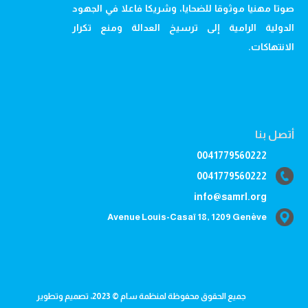
صوتا مهنيا موثوقا للضحايا، وشريكا فاعلا في الجهود
الدولية الرامية إلى ترسيخ العدالة ومنع تكرار
الانتهاكات.
أتصل بنا
0041779560222
0041779560222
info@samrl.org
Avenue Louis-Casaï 18, 1209 Genève
جميع الحقوق محفوظة لمنظمة سام © 2023، تصميم وتطوير