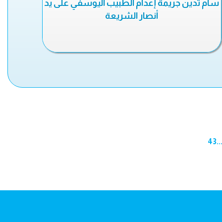
سام تدين جريمة إعدام الطبيب اليوسفي على يد
أنصار الشريعة
43
..