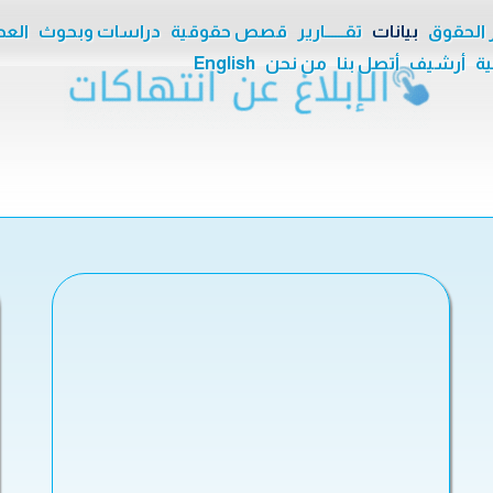
ر الحقوق
بيانات
تقــــــارير
قصص حقوقية
دراسات وبحوث
العدا
ية
أرشيف
أتصل بنا
من نحن
English