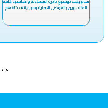
سام يجب توسيع دائرة المساءلة ومحاسبة كافة
المتسببين بالفوضى الأمنية ومن يقف خلفهم
« الس