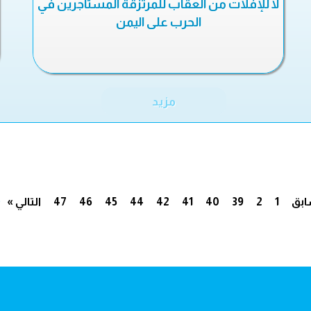
لا للإفلات من العقاب للمرتزقة المستأجرين في
الحرب على اليمن
مزيد
.
ابق
1
2
39
40
41
42
44
45
46
47
التالي »