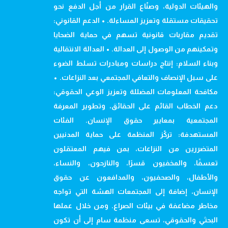
والهيئات الدولية، وصنّاع القرار من أجل الدفع نحو
تحقيقات مستقلة وتعزيز المساءلة. • الدعم القانوني:
تقديم مقاربات قانونية تسهم في حماية الضحايا
وتمكينهم من الوصول إلى العدالة. • العدالة الانتقالية
وبناء السلام: إنتاج دراسات ومبادرات تسلط الضوء
على سبل الإنصاف والتعافي المجتمعي بعد النزاعات. •
مكافحة المعلومات المضللة وتعزيز الوعي الحقوقي:
دعم الخطاب القائم على الحقائق، وتطوير المعرفة
المجتمعية بمعايير حقوق الإنسان. الفئات
المستهدفة: تركّز المنظمة على حماية المدنيين
المتضررين من النزاعات، بمن فيهم المعتقلون
تعسفًا، والمخفيون قسرًا، والنازحون، والنساء،
والأطفال، والصحفيون، والمدافعون عن حقوق
الإنسان، إضافة إلى المجتمعات الهشة التي تواجه
مخاطر مضاعفة في بيئات الصراع. ومن خلال عملها
البحثي والحقوقي، تسعى منظمة سام إلى أن تكون