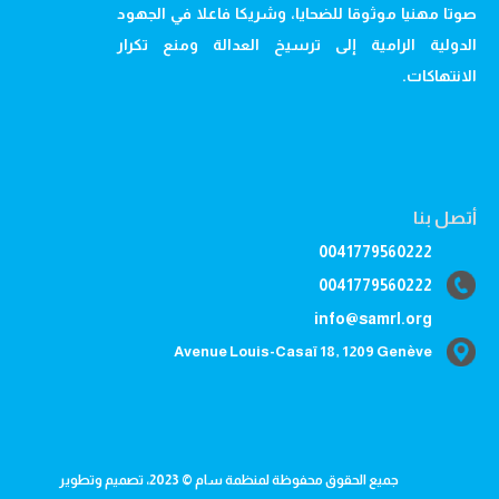
صوتا مهنيا موثوقا للضحايا، وشريكا فاعلا في الجهود
الدولية الرامية إلى ترسيخ العدالة ومنع تكرار
الانتهاكات.
أتصل بنا
0041779560222
0041779560222
info@samrl.org
Avenue Louis-Casaï 18, 1209 Genève
جميع الحقوق محفوظة لمنظمة سام © 2023، تصميم وتطوير