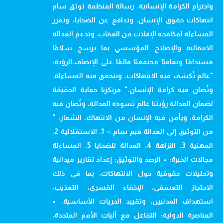
واحترام الكرامة الإنسانية. رسالة المنظمة توثق سام
انتهاكات حقوق الإنسان، وتدافع عن الضحايا، وتعزز
المساءلة لمكافحة الإفلات من العقاب، وتدعم العدالة
الانتقالية والإصلاح المؤسسي بما يرسخ سلامًا
مستدامًا وتعافيًا مجتمعيًا قائمًا على الإنصاف.الرؤية:
"عالم تُكشف فيه الانتهاكات، وتتحقق فيه المساءلة،
وتُصان فيه كرامة الإنسان." مرتكزنا حماية الحقيقة
لضمان العدالة رؤيتنا عالم تسوده العدالة، وتُصان فيه
الكرامة، ويأمن فيه الإنسان من الانتهاك. الشعار: "
من التوثيق إلى العدالة قيم سام :- 1. الاستقلالية 2.
المهنية 3. النزاهة 4. العدالة للضحايا 5. المساءلة
مجالات الخبرة: • الرصد والتوثيق: إعداد تقارير ميدانية
وتحليلات حقوقية حول الانتهاكات، بما في ذلك
الاحتجاز التعسفي، الإخفاء القسري، التعذيب،
استهداف المدنيين، وتقييد الحريات الأساسية. •
المناصرة الدولية: التفاعل مع آليات الأمم المتحدة،