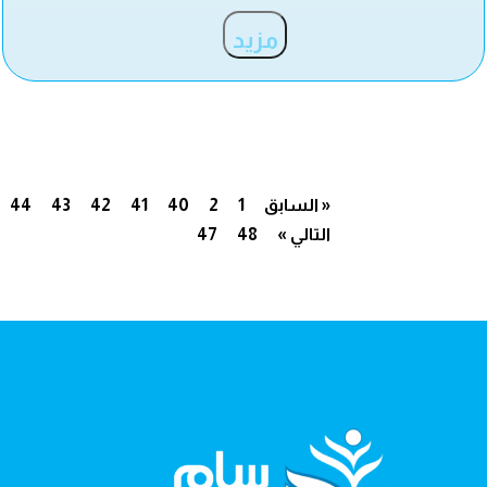
مزيد
« السابق
1
2
40
41
42
43
44
التالي »
48
47