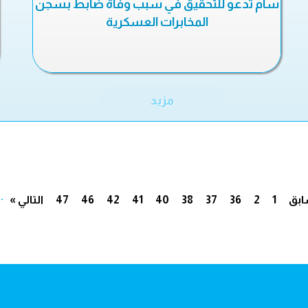
سام تدعو للتحقيق في سبب وفاة ضابط بسجن
المخابرات العسكرية
مزيد
..
ابق
1
2
36
37
38
40
41
42
46
47
التالي »