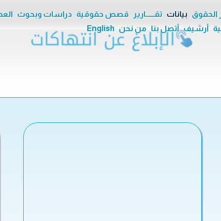
ر الحقوق
بيانات
تقــــــارير
قصص حقوقية
دراسات وبحوث
العدا
ية
أرشيف
أتصل بنا
من نحن
English