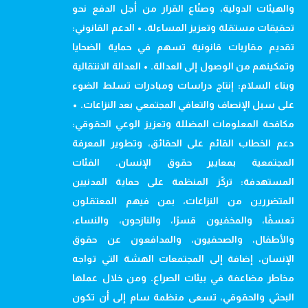
والهيئات الدولية، وصنّاع القرار من أجل الدفع نحو
تحقيقات مستقلة وتعزيز المساءلة. • الدعم القانوني:
تقديم مقاربات قانونية تسهم في حماية الضحايا
وتمكينهم من الوصول إلى العدالة. • العدالة الانتقالية
وبناء السلام: إنتاج دراسات ومبادرات تسلط الضوء
على سبل الإنصاف والتعافي المجتمعي بعد النزاعات. •
مكافحة المعلومات المضللة وتعزيز الوعي الحقوقي:
دعم الخطاب القائم على الحقائق، وتطوير المعرفة
المجتمعية بمعايير حقوق الإنسان. الفئات
المستهدفة: تركّز المنظمة على حماية المدنيين
المتضررين من النزاعات، بمن فيهم المعتقلون
تعسفًا، والمخفيون قسرًا، والنازحون، والنساء،
والأطفال، والصحفيون، والمدافعون عن حقوق
الإنسان، إضافة إلى المجتمعات الهشة التي تواجه
مخاطر مضاعفة في بيئات الصراع. ومن خلال عملها
البحثي والحقوقي، تسعى منظمة سام إلى أن تكون