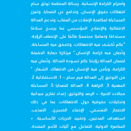
واحترام الكرامة الإنسانية. رسالة المنظمة توثق سام
انتهاكات حقوق الإنسان، وتدافع عن الضحايا، وتعزز
المساءلة لمكافحة الإفلات من العقاب، وتدعم العدالة
الانتقالية والإصلاح المؤسسي بما يرسخ سلامًا
مستدامًا وتعافيًا مجتمعيًا قائمًا على الإنصاف.الرؤية:
"عالم تُكشف فيه الانتهاكات، وتتحقق فيه المساءلة،
وتُصان فيه كرامة الإنسان." مرتكزنا حماية الحقيقة
لضمان العدالة رؤيتنا عالم تسوده العدالة، وتُصان فيه
الكرامة، ويأمن فيه الإنسان من الانتهاك. الشعار: "
من التوثيق إلى العدالة قيم سام :- 1. الاستقلالية 2.
المهنية 3. النزاهة 4. العدالة للضحايا 5. المساءلة
مجالات الخبرة: • الرصد والتوثيق: إعداد تقارير ميدانية
وتحليلات حقوقية حول الانتهاكات، بما في ذلك
الاحتجاز التعسفي، الإخفاء القسري، التعذيب،
استهداف المدنيين، وتقييد الحريات الأساسية. •
المناصرة الدولية: التفاعل مع آليات الأمم المتحدة،