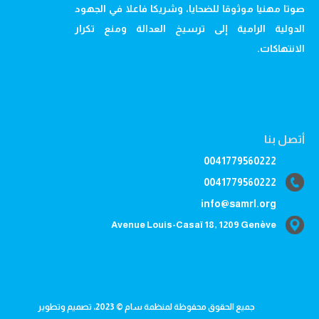
صوتا مهنيا موثوقا للضحايا، وشريكا فاعلا في الجهود
الدولية الرامية إلى ترسيخ العدالة ومنع تكرار
الانتهاكات.
أتصل بنا
0041779560222
0041779560222
info@samrl.org
Avenue Louis-Casaï 18, 1209 Genève
جميع الحقوق محفوظة لمنظمة سام © 2023، تصميم وتطوير