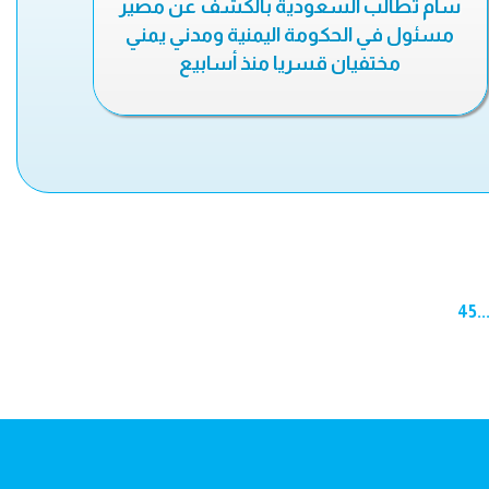
سام تطالب السعودية بالكشف عن مصير
مسئول في الحكومة اليمنية ومدني يمني
مختفيان قسريا منذ أسابيع
45
..