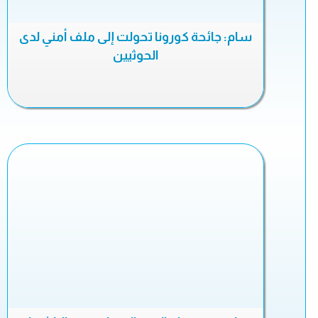
سام: جائحة كورونا تحولت إلى ملف أمني لدى
الحوثيين