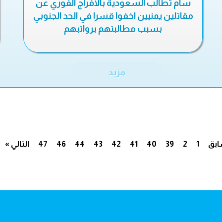
سام تطالب السعودية بالافراج الفوري عن
مقاتلين يمنيين اخفوا قسرا في الحد الجنوبي
بسبب مطالبتهم برواتبهم
مزيد
.
ابق
1
2
39
40
41
42
43
44
46
47
التالي »