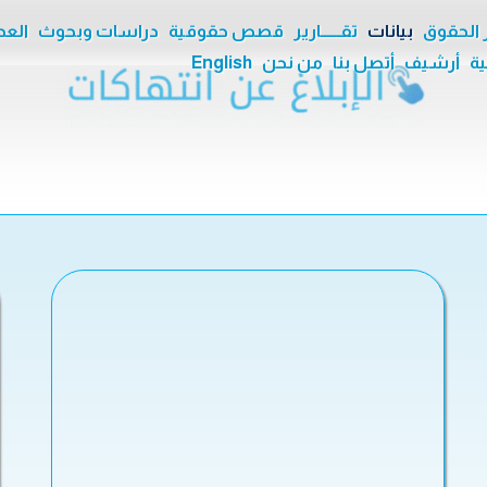
ر الحقوق
بيانات
تقــــــارير
قصص حقوقية
دراسات وبحوث
العدا
ية
أرشيف
أتصل بنا
من نحن
English