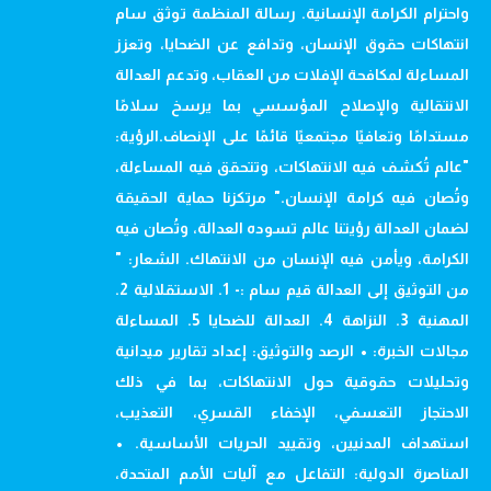
واحترام الكرامة الإنسانية. رسالة المنظمة توثق سام
انتهاكات حقوق الإنسان، وتدافع عن الضحايا، وتعزز
المساءلة لمكافحة الإفلات من العقاب، وتدعم العدالة
الانتقالية والإصلاح المؤسسي بما يرسخ سلامًا
مستدامًا وتعافيًا مجتمعيًا قائمًا على الإنصاف.الرؤية:
"عالم تُكشف فيه الانتهاكات، وتتحقق فيه المساءلة،
وتُصان فيه كرامة الإنسان." مرتكزنا حماية الحقيقة
لضمان العدالة رؤيتنا عالم تسوده العدالة، وتُصان فيه
الكرامة، ويأمن فيه الإنسان من الانتهاك. الشعار: "
من التوثيق إلى العدالة قيم سام :- 1. الاستقلالية 2.
المهنية 3. النزاهة 4. العدالة للضحايا 5. المساءلة
مجالات الخبرة: • الرصد والتوثيق: إعداد تقارير ميدانية
وتحليلات حقوقية حول الانتهاكات، بما في ذلك
الاحتجاز التعسفي، الإخفاء القسري، التعذيب،
استهداف المدنيين، وتقييد الحريات الأساسية. •
المناصرة الدولية: التفاعل مع آليات الأمم المتحدة،