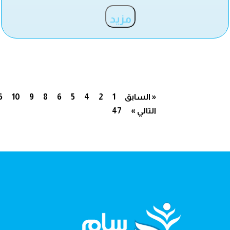
مزيد
« السابق
1
2
4
5
6
8
9
10
6
التالي »
47