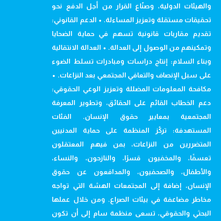
والهيئات الدولية، وصنّاع القرار من أجل الدفع نحو
تحقيقات مستقلة وتعزيز المساءلة. • الدعم القانوني:
تقديم مقاربات قانونية تسهم في حماية الضحايا
وتمكينهم من الوصول إلى العدالة. • العدالة الانتقالية
وبناء السلام: إنتاج دراسات ومبادرات تسلط الضوء
على سبل الإنصاف والتعافي المجتمعي بعد النزاعات. •
مكافحة المعلومات المضللة وتعزيز الوعي الحقوقي:
دعم الخطاب القائم على الحقائق، وتطوير المعرفة
المجتمعية بمعايير حقوق الإنسان. الفئات
المستهدفة: تركّز المنظمة على حماية المدنيين
المتضررين من النزاعات، بمن فيهم المعتقلون
تعسفًا، والمخفيون قسرًا، والنازحون، والنساء،
والأطفال، والصحفيون، والمدافعون عن حقوق
الإنسان، إضافة إلى المجتمعات الهشة التي تواجه
مخاطر مضاعفة في بيئات الصراع. ومن خلال عملها
البحثي والحقوقي، تسعى منظمة سام إلى أن تكون