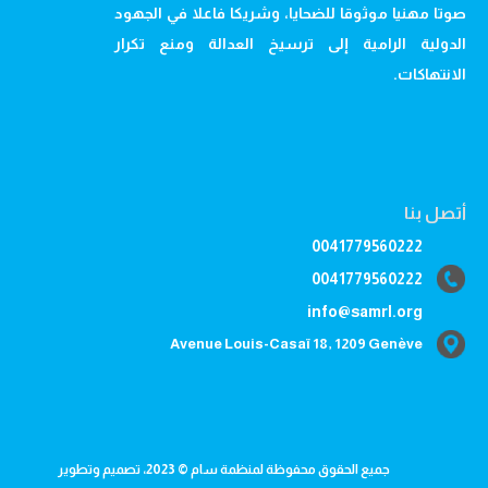
صوتا مهنيا موثوقا للضحايا، وشريكا فاعلا في الجهود
الدولية الرامية إلى ترسيخ العدالة ومنع تكرار
الانتهاكات.
أتصل بنا
0041779560222
0041779560222
info@samrl.org
Avenue Louis-Casaï 18, 1209 Genève
جميع الحقوق محفوظة لمنظمة سام © 2023، تصميم وتطوير