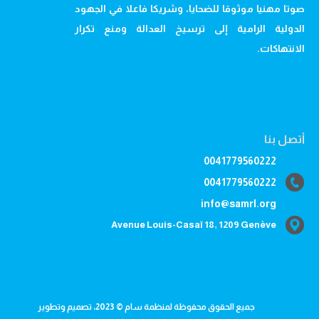
صوتا مهنيا موثوقا للضحايا، وشريكا فاعلا في الجهود
الدولية الرامية إلى ترسيخ العدالة ومنع تكرار
الانتهاكات.
أتصل بنا
0041779560222
0041779560222
info@samrl.org
Avenue Louis-Casaï 18, 1209 Genève
جميع الحقوق محفوظة لمنظمة سام © 2023، تصميم وتطوير