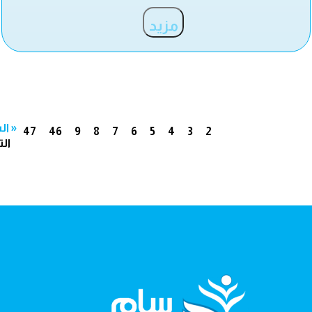
مزيد
« ال
47
46
9
8
7
6
5
4
3
2
الت