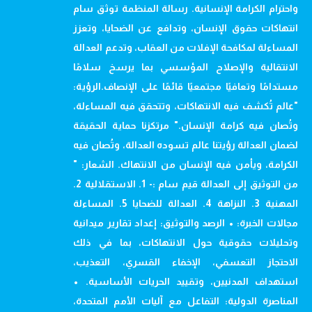
واحترام الكرامة الإنسانية. رسالة المنظمة توثق سام
انتهاكات حقوق الإنسان، وتدافع عن الضحايا، وتعزز
المساءلة لمكافحة الإفلات من العقاب، وتدعم العدالة
الانتقالية والإصلاح المؤسسي بما يرسخ سلامًا
مستدامًا وتعافيًا مجتمعيًا قائمًا على الإنصاف.الرؤية:
"عالم تُكشف فيه الانتهاكات، وتتحقق فيه المساءلة،
وتُصان فيه كرامة الإنسان." مرتكزنا حماية الحقيقة
لضمان العدالة رؤيتنا عالم تسوده العدالة، وتُصان فيه
الكرامة، ويأمن فيه الإنسان من الانتهاك. الشعار: "
من التوثيق إلى العدالة قيم سام :- 1. الاستقلالية 2.
المهنية 3. النزاهة 4. العدالة للضحايا 5. المساءلة
مجالات الخبرة: • الرصد والتوثيق: إعداد تقارير ميدانية
وتحليلات حقوقية حول الانتهاكات، بما في ذلك
الاحتجاز التعسفي، الإخفاء القسري، التعذيب،
استهداف المدنيين، وتقييد الحريات الأساسية. •
المناصرة الدولية: التفاعل مع آليات الأمم المتحدة،