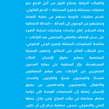
والهيئات الدولية، وصنّاع القرار من أجل الدفع نحو
تحقيقات مستقلة وتعزيز المساءلة. • الدعم القانوني:
تقديم مقاربات قانونية تسهم في حماية الضحايا
وتمكينهم من الوصول إلى العدالة. • العدالة الانتقالية
وبناء السلام: إنتاج دراسات ومبادرات تسلط الضوء
على سبل الإنصاف والتعافي المجتمعي بعد النزاعات. •
مكافحة المعلومات المضللة وتعزيز الوعي الحقوقي:
دعم الخطاب القائم على الحقائق، وتطوير المعرفة
المجتمعية بمعايير حقوق الإنسان. الفئات
المستهدفة: تركّز المنظمة على حماية المدنيين
المتضررين من النزاعات، بمن فيهم المعتقلون
تعسفًا، والمخفيون قسرًا، والنازحون، والنساء،
والأطفال، والصحفيون، والمدافعون عن حقوق
الإنسان، إضافة إلى المجتمعات الهشة التي تواجه
مخاطر مضاعفة في بيئات الصراع. ومن خلال عملها
البحثي والحقوقي، تسعى منظمة سام إلى أن تكون