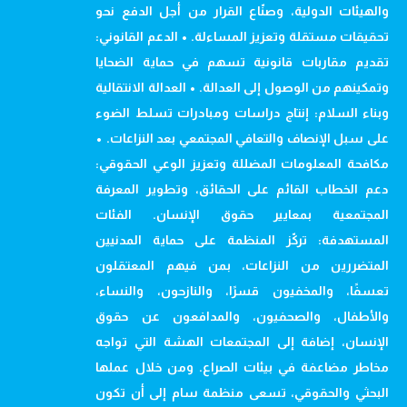
والهيئات الدولية، وصنّاع القرار من أجل الدفع نحو
تحقيقات مستقلة وتعزيز المساءلة. • الدعم القانوني:
تقديم مقاربات قانونية تسهم في حماية الضحايا
وتمكينهم من الوصول إلى العدالة. • العدالة الانتقالية
وبناء السلام: إنتاج دراسات ومبادرات تسلط الضوء
على سبل الإنصاف والتعافي المجتمعي بعد النزاعات. •
مكافحة المعلومات المضللة وتعزيز الوعي الحقوقي:
دعم الخطاب القائم على الحقائق، وتطوير المعرفة
المجتمعية بمعايير حقوق الإنسان. الفئات
المستهدفة: تركّز المنظمة على حماية المدنيين
المتضررين من النزاعات، بمن فيهم المعتقلون
تعسفًا، والمخفيون قسرًا، والنازحون، والنساء،
والأطفال، والصحفيون، والمدافعون عن حقوق
الإنسان، إضافة إلى المجتمعات الهشة التي تواجه
مخاطر مضاعفة في بيئات الصراع. ومن خلال عملها
البحثي والحقوقي، تسعى منظمة سام إلى أن تكون