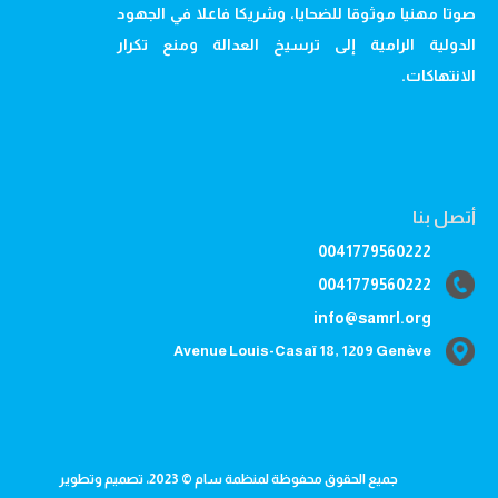
صوتا مهنيا موثوقا للضحايا، وشريكا فاعلا في الجهود
الدولية الرامية إلى ترسيخ العدالة ومنع تكرار
الانتهاكات.
أتصل بنا
0041779560222
0041779560222
info@samrl.org
Avenue Louis-Casaï 18, 1209 Genève
جميع الحقوق محفوظة لمنظمة سام © 2023، تصميم وتطوير