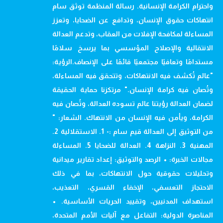
واحترام الكرامة الإنسانية. رسالة المنظمة توثق سام
انتهاكات حقوق الإنسان، وتدافع عن الضحايا، وتعزز
المساءلة لمكافحة الإفلات من العقاب، وتدعم العدالة
الانتقالية والإصلاح المؤسسي بما يرسخ سلامًا
مستدامًا وتعافيًا مجتمعيًا قائمًا على الإنصاف.الرؤية:
"عالم تُكشف فيه الانتهاكات، وتتحقق فيه المساءلة،
وتُصان فيه كرامة الإنسان." مرتكزنا حماية الحقيقة
لضمان العدالة رؤيتنا عالم تسوده العدالة، وتُصان فيه
الكرامة، ويأمن فيه الإنسان من الانتهاك. الشعار: "
من التوثيق إلى العدالة قيم سام :- 1. الاستقلالية 2.
المهنية 3. النزاهة 4. العدالة للضحايا 5. المساءلة
مجالات الخبرة: • الرصد والتوثيق: إعداد تقارير ميدانية
وتحليلات حقوقية حول الانتهاكات، بما في ذلك
الاحتجاز التعسفي، الإخفاء القسري، التعذيب،
استهداف المدنيين، وتقييد الحريات الأساسية. •
المناصرة الدولية: التفاعل مع آليات الأمم المتحدة،