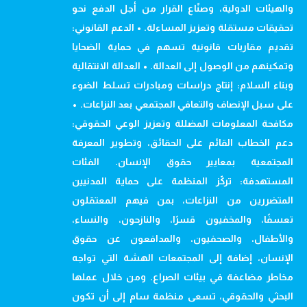
والهيئات الدولية، وصنّاع القرار من أجل الدفع نحو
تحقيقات مستقلة وتعزيز المساءلة. • الدعم القانوني:
تقديم مقاربات قانونية تسهم في حماية الضحايا
وتمكينهم من الوصول إلى العدالة. • العدالة الانتقالية
وبناء السلام: إنتاج دراسات ومبادرات تسلط الضوء
على سبل الإنصاف والتعافي المجتمعي بعد النزاعات. •
مكافحة المعلومات المضللة وتعزيز الوعي الحقوقي:
دعم الخطاب القائم على الحقائق، وتطوير المعرفة
المجتمعية بمعايير حقوق الإنسان. الفئات
المستهدفة: تركّز المنظمة على حماية المدنيين
المتضررين من النزاعات، بمن فيهم المعتقلون
تعسفًا، والمخفيون قسرًا، والنازحون، والنساء،
والأطفال، والصحفيون، والمدافعون عن حقوق
الإنسان، إضافة إلى المجتمعات الهشة التي تواجه
مخاطر مضاعفة في بيئات الصراع. ومن خلال عملها
البحثي والحقوقي، تسعى منظمة سام إلى أن تكون