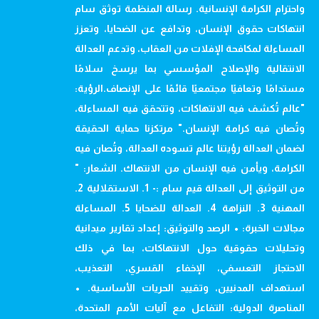
واحترام الكرامة الإنسانية. رسالة المنظمة توثق سام
انتهاكات حقوق الإنسان، وتدافع عن الضحايا، وتعزز
المساءلة لمكافحة الإفلات من العقاب، وتدعم العدالة
الانتقالية والإصلاح المؤسسي بما يرسخ سلامًا
مستدامًا وتعافيًا مجتمعيًا قائمًا على الإنصاف.الرؤية:
"عالم تُكشف فيه الانتهاكات، وتتحقق فيه المساءلة،
وتُصان فيه كرامة الإنسان." مرتكزنا حماية الحقيقة
لضمان العدالة رؤيتنا عالم تسوده العدالة، وتُصان فيه
الكرامة، ويأمن فيه الإنسان من الانتهاك. الشعار: "
من التوثيق إلى العدالة قيم سام :- 1. الاستقلالية 2.
المهنية 3. النزاهة 4. العدالة للضحايا 5. المساءلة
مجالات الخبرة: • الرصد والتوثيق: إعداد تقارير ميدانية
وتحليلات حقوقية حول الانتهاكات، بما في ذلك
الاحتجاز التعسفي، الإخفاء القسري، التعذيب،
استهداف المدنيين، وتقييد الحريات الأساسية. •
المناصرة الدولية: التفاعل مع آليات الأمم المتحدة،