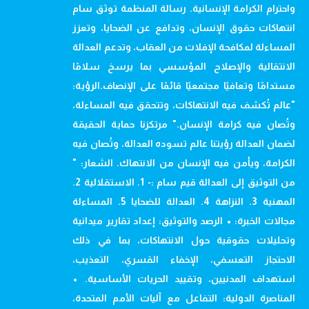
واحترام الكرامة الإنسانية. رسالة المنظمة توثق سام
انتهاكات حقوق الإنسان، وتدافع عن الضحايا، وتعزز
المساءلة لمكافحة الإفلات من العقاب، وتدعم العدالة
الانتقالية والإصلاح المؤسسي بما يرسخ سلامًا
مستدامًا وتعافيًا مجتمعيًا قائمًا على الإنصاف.الرؤية:
"عالم تُكشف فيه الانتهاكات، وتتحقق فيه المساءلة،
وتُصان فيه كرامة الإنسان." مرتكزنا حماية الحقيقة
لضمان العدالة رؤيتنا عالم تسوده العدالة، وتُصان فيه
الكرامة، ويأمن فيه الإنسان من الانتهاك. الشعار: "
من التوثيق إلى العدالة قيم سام :- 1. الاستقلالية 2.
المهنية 3. النزاهة 4. العدالة للضحايا 5. المساءلة
مجالات الخبرة: • الرصد والتوثيق: إعداد تقارير ميدانية
وتحليلات حقوقية حول الانتهاكات، بما في ذلك
الاحتجاز التعسفي، الإخفاء القسري، التعذيب،
استهداف المدنيين، وتقييد الحريات الأساسية. •
المناصرة الدولية: التفاعل مع آليات الأمم المتحدة،