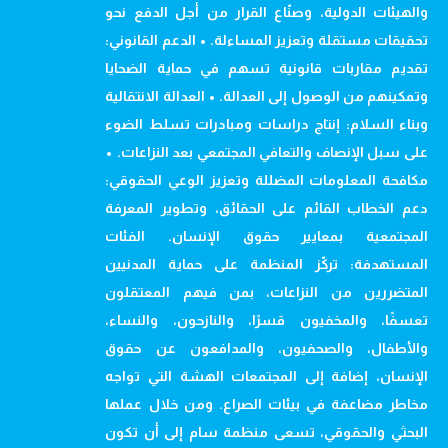
والهيئات الدولية، وصنّاع القرار من أجل الدفع نحو
تحقيقات مستقلة وتعزيز المساءلة. • الدعم القانوني:
تقديم مقاربات قانونية تسهم في حماية الضحايا
وتمكينهم من الوصول إلى العدالة. • العدالة الانتقالية
وبناء السلام: إنتاج دراسات ومبادرات تسلط الضوء
على سبل الإنصاف والتعافي المجتمعي بعد النزاعات. •
مكافحة المعلومات المضللة وتعزيز الوعي الحقوقي:
دعم الخطاب القائم على الحقائق، وتطوير المعرفة
المجتمعية بمعايير حقوق الإنسان. الفئات
المستهدفة: تركّز المنظمة على حماية المدنيين
المتضررين من النزاعات، بمن فيهم المعتقلون
تعسفًا، والمخفيون قسرًا، والنازحون، والنساء،
والأطفال، والصحفيون، والمدافعون عن حقوق
الإنسان، إضافة إلى المجتمعات الهشة التي تواجه
مخاطر مضاعفة في بيئات الصراع. ومن خلال عملها
البحثي والحقوقي، تسعى منظمة سام إلى أن تكون