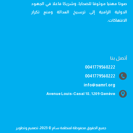
صوتا مهنيا موثوقا للضحايا، وشريكا فاعلا في الجهود
الدولية الرامية إلى ترسيخ العدالة ومنع تكرار
الانتهاكات.
أتصل بنا
0041779560222
0041779560222
info@samrl.org
Avenue Louis-Casaï 18, 1209 Genève
جميع الحقوق محفوظة لمنظمة سام © 2023، تصميم وتطوير