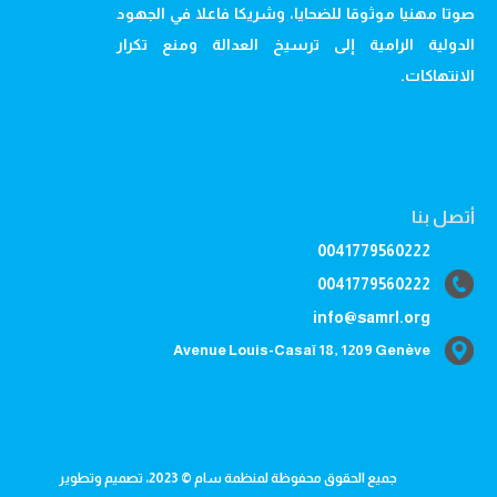
صوتا مهنيا موثوقا للضحايا، وشريكا فاعلا في الجهود
الدولية الرامية إلى ترسيخ العدالة ومنع تكرار
الانتهاكات.
أتصل بنا
0041779560222
0041779560222
info@samrl.org
Avenue Louis-Casaï 18, 1209 Genève
جميع الحقوق محفوظة لمنظمة سام © 2023، تصميم وتطوير