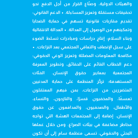
والهيئات الدولية، وصنّاع القرار من أجل الدفع نحو
تحقيقات مستقلة وتعزيز المساءلة. • الدعم القانوني:
تقديم مقاربات قانونية تسهم في حماية الضحايا
وتمكينهم من الوصول إلى العدالة. • العدالة الانتقالية
وبناء السلام: إنتاج دراسات ومبادرات تسلط الضوء
على سبل الإنصاف والتعافي المجتمعي بعد النزاعات. •
مكافحة المعلومات المضللة وتعزيز الوعي الحقوقي:
دعم الخطاب القائم على الحقائق، وتطوير المعرفة
المجتمعية بمعايير حقوق الإنسان. الفئات
المستهدفة: تركّز المنظمة على حماية المدنيين
المتضررين من النزاعات، بمن فيهم المعتقلون
تعسفًا، والمخفيون قسرًا، والنازحون، والنساء،
والأطفال، والصحفيون، والمدافعون عن حقوق
الإنسان، إضافة إلى المجتمعات الهشة التي تواجه
مخاطر مضاعفة في بيئات الصراع. ومن خلال عملها
البحثي والحقوقي، تسعى منظمة سام إلى أن تكون