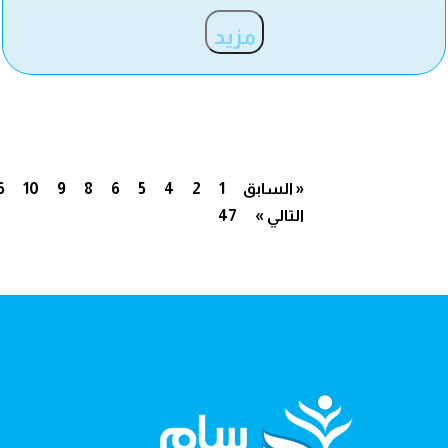
مزيد
« السابق
1
2
4
5
6
8
9
10
6
التالي »
47