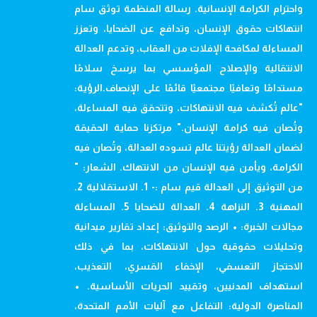
واحترام الكرامة الإنسانية. رسالة المنظمة توثق سام
انتهاكات حقوق الإنسان، وتدافع عن الضحايا، وتعزز
المساءلة لمكافحة الإفلات من العقاب، وتدعم العدالة
الانتقالية والإصلاح المؤسسي بما يرسخ سلامًا
مستدامًا وتعافيًا مجتمعيًا قائمًا على الإنصاف.الرؤية:
"عالم تُكشف فيه الانتهاكات، وتتحقق فيه المساءلة،
وتُصان فيه كرامة الإنسان." مرتكزنا حماية الحقيقة
لضمان العدالة رؤيتنا عالم تسوده العدالة، وتُصان فيه
الكرامة، ويأمن فيه الإنسان من الانتهاك. الشعار: "
من التوثيق إلى العدالة قيم سام :- 1. الاستقلالية 2.
المهنية 3. النزاهة 4. العدالة للضحايا 5. المساءلة
مجالات الخبرة: • الرصد والتوثيق: إعداد تقارير ميدانية
وتحليلات حقوقية حول الانتهاكات، بما في ذلك
الاحتجاز التعسفي، الإخفاء القسري، التعذيب،
استهداف المدنيين، وتقييد الحريات الأساسية. •
المناصرة الدولية: التفاعل مع آليات الأمم المتحدة،