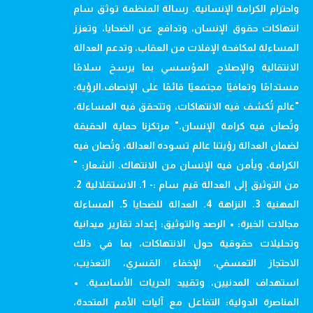
واحترام الكرامة الإنسانية. رسالة المنظمة توثق سام
انتهاكات حقوق الإنسان، وتدافع عن الضحايا، وتعزز
المساءلة لمكافحة الإفلات من العقاب، وتدعم العدالة
الانتقالية والإصلاح المؤسسي بما يرسخ سلامًا
مستدامًا وتعافيًا مجتمعيًا قائمًا على الإنصاف.الرؤية:
"عالم تُكشف فيه الانتهاكات، وتتحقق فيه المساءلة،
وتُصان فيه كرامة الإنسان." مرتكزنا حماية الحقيقة
لضمان العدالة رؤيتنا عالم تسوده العدالة، وتُصان فيه
الكرامة، ويأمن فيه الإنسان من الانتهاك. الشعار: "
من التوثيق إلى العدالة قيم سام :- 1. الاستقلالية 2.
المهنية 3. النزاهة 4. العدالة للضحايا 5. المساءلة
مجالات الخبرة: • الرصد والتوثيق: إعداد تقارير ميدانية
وتحليلات حقوقية حول الانتهاكات، بما في ذلك
الاحتجاز التعسفي، الإخفاء القسري، التعذيب،
استهداف المدنيين، وتقييد الحريات الأساسية. •
المناصرة الدولية: التفاعل مع آليات الأمم المتحدة،