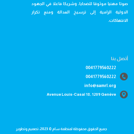
صوتا مهنيا موثوقا للضحايا، وشريكا فاعلا في الجهود
الدولية الرامية إلى ترسيخ العدالة ومنع تكرار
الانتهاكات.
أتصل بنا
0041779560222
0041779560222
info@samrl.org
Avenue Louis-Casaï 18, 1209 Genève
جميع الحقوق محفوظة لمنظمة سام © 2023، تصميم وتطوير