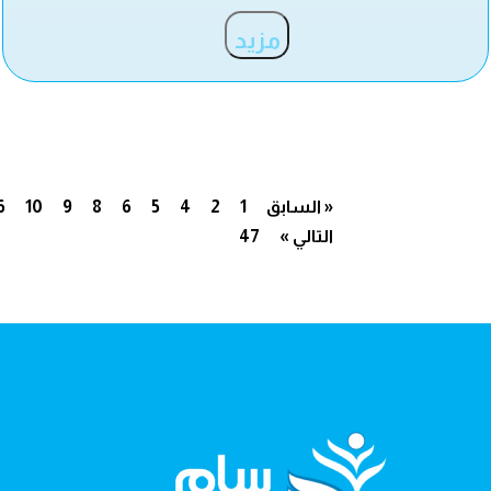
مزيد
« السابق
1
2
4
5
6
8
9
10
6
التالي »
47