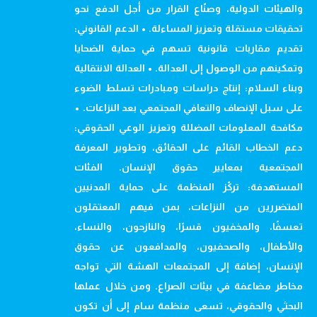
والهيئات الدولية، وصنّاع القرار من أجل الدفع نحو
تحقيقات مستقلة وتعزيز المساءلة. • الدعم القانوني:
تقديم مقاربات قانونية تسهم في حماية الضحايا
وتمكينهم من الوصول إلى العدالة. • العدالة الانتقالية
وبناء السلام: إنتاج دراسات ومبادرات تسلط الضوء
على سبل الإنصاف والتعافي المجتمعي بعد النزاعات. •
مكافحة المعلومات المضللة وتعزيز الوعي الحقوقي:
دعم الخطاب القائم على الحقائق، وتطوير المعرفة
المجتمعية بمعايير حقوق الإنسان. الفئات
المستهدفة: تركّز المنظمة على حماية المدنيين
المتضررين من النزاعات، بمن فيهم المعتقلون
تعسفًا، والمخفيون قسرًا، والنازحون، والنساء،
والأطفال، والصحفيون، والمدافعون عن حقوق
الإنسان، إضافة إلى المجتمعات الهشة التي تواجه
مخاطر مضاعفة في بيئات الصراع. ومن خلال عملها
البحثي والحقوقي، تسعى منظمة سام إلى أن تكون