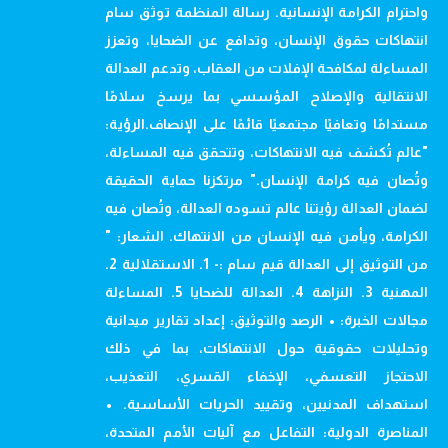
واحترام الكرامة الإنسانية. رسالة المنظمة توثق سام
انتهاكات حقوق الإنسان، وتدافع عن الضحايا، وتعزز
المساءلة لمكافحة الإفلات من العقاب، وتدعم العدالة
الانتقالية والإصلاح المؤسسي بما يرسخ سلامًا
مستدامًا وتعافيًا مجتمعيًا قائمًا على الإنصاف.الرؤية:
"عالم تُكشف فيه الانتهاكات، وتتحقق فيه المساءلة،
وتُصان فيه كرامة الإنسان." مرتكزنا حماية الحقيقة
لضمان العدالة رؤيتنا عالم تسوده العدالة، وتُصان فيه
الكرامة، ويأمن فيه الإنسان من الانتهاك. الشعار: "
من التوثيق إلى العدالة قيم سام :- 1. الاستقلالية 2.
المهنية 3. النزاهة 4. العدالة للضحايا 5. المساءلة
مجالات الخبرة: • الرصد والتوثيق: إعداد تقارير ميدانية
وتحليلات حقوقية حول الانتهاكات، بما في ذلك
الاحتجاز التعسفي، الإخفاء القسري، التعذيب،
استهداف المدنيين، وتقييد الحريات الأساسية. •
المناصرة الدولية: التفاعل مع آليات الأمم المتحدة،