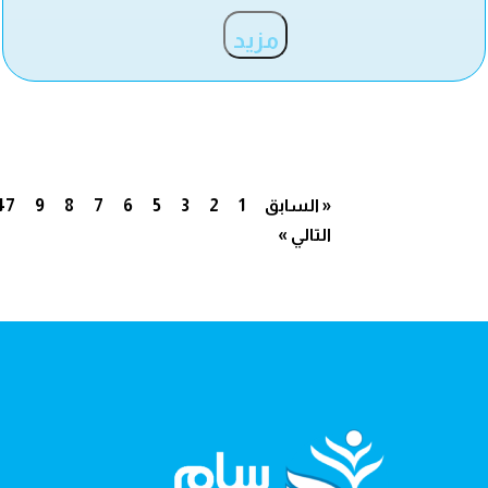
مزيد
« السابق
1
2
3
5
6
7
8
9
47
التالي »