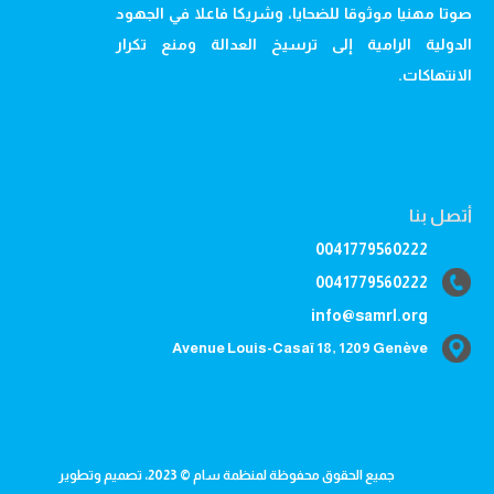
صوتا مهنيا موثوقا للضحايا، وشريكا فاعلا في الجهود
الدولية الرامية إلى ترسيخ العدالة ومنع تكرار
الانتهاكات.
أتصل بنا
0041779560222
0041779560222
info@samrl.org
Avenue Louis-Casaï 18, 1209 Genève
جميع الحقوق محفوظة لمنظمة سام © 2023، تصميم وتطوير