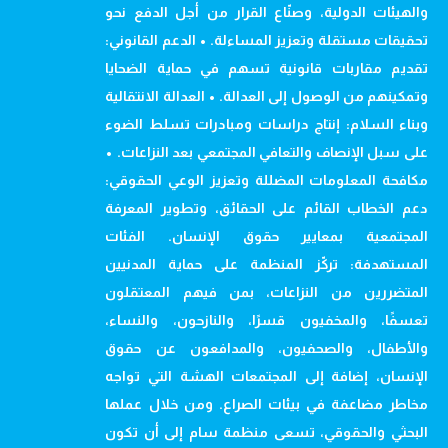
والهيئات الدولية، وصنّاع القرار من أجل الدفع نحو
تحقيقات مستقلة وتعزيز المساءلة. • الدعم القانوني:
تقديم مقاربات قانونية تسهم في حماية الضحايا
وتمكينهم من الوصول إلى العدالة. • العدالة الانتقالية
وبناء السلام: إنتاج دراسات ومبادرات تسلط الضوء
على سبل الإنصاف والتعافي المجتمعي بعد النزاعات. •
مكافحة المعلومات المضللة وتعزيز الوعي الحقوقي:
دعم الخطاب القائم على الحقائق، وتطوير المعرفة
المجتمعية بمعايير حقوق الإنسان. الفئات
المستهدفة: تركّز المنظمة على حماية المدنيين
المتضررين من النزاعات، بمن فيهم المعتقلون
تعسفًا، والمخفيون قسرًا، والنازحون، والنساء،
والأطفال، والصحفيون، والمدافعون عن حقوق
الإنسان، إضافة إلى المجتمعات الهشة التي تواجه
مخاطر مضاعفة في بيئات الصراع. ومن خلال عملها
البحثي والحقوقي، تسعى منظمة سام إلى أن تكون