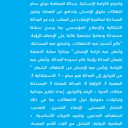
واحترام الكرامة الإنسانية. رسالة المنظمة توثق سام
انتهاكات حقوق الإنسان، وتدافع عن الضحايا، وتعزز
المساءلة لمكافحة الإفلات من العقاب، وتدعم العدالة
الانتقالية والإصلاح المؤسسي بما يرسخ سلامًا
مستدامًا وتعافيًا مجتمعيًا قائمًا على الإنصاف.الرؤية:
"عالم تُكشف فيه الانتهاكات، وتتحقق فيه المساءلة،
وتُصان فيه كرامة الإنسان." مرتكزنا حماية الحقيقة
لضمان العدالة رؤيتنا عالم تسوده العدالة، وتُصان فيه
الكرامة، ويأمن فيه الإنسان من الانتهاك. الشعار: "
من التوثيق إلى العدالة قيم سام :- 1. الاستقلالية 2.
المهنية 3. النزاهة 4. العدالة للضحايا 5. المساءلة
مجالات الخبرة: • الرصد والتوثيق: إعداد تقارير ميدانية
وتحليلات حقوقية حول الانتهاكات، بما في ذلك
الاحتجاز التعسفي، الإخفاء القسري، التعذيب،
استهداف المدنيين، وتقييد الحريات الأساسية. •
المناصرة الدولية: التفاعل مع آليات الأمم المتحدة،