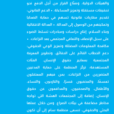
والهيئات الدولية، وصنّاع القرار من أجل الدفع نحو
تحقيقات مستقلة وتعزيز المساءلة. • الدعم القانوني:
تقديم مقاربات قانونية تسهم في حماية الضحايا
وتمكينهم من الوصول إلى العدالة. • العدالة الانتقالية
وبناء السلام: إنتاج دراسات ومبادرات تسلط الضوء
على سبل الإنصاف والتعافي المجتمعي بعد النزاعات. •
مكافحة المعلومات المضللة وتعزيز الوعي الحقوقي:
دعم الخطاب القائم على الحقائق، وتطوير المعرفة
المجتمعية بمعايير حقوق الإنسان. الفئات
المستهدفة: تركّز المنظمة على حماية المدنيين
المتضررين من النزاعات، بمن فيهم المعتقلون
تعسفًا، والمخفيون قسرًا، والنازحون، والنساء،
والأطفال، والصحفيون، والمدافعون عن حقوق
الإنسان، إضافة إلى المجتمعات الهشة التي تواجه
مخاطر مضاعفة في بيئات الصراع. ومن خلال عملها
البحثي والحقوقي، تسعى منظمة سام إلى أن تكون