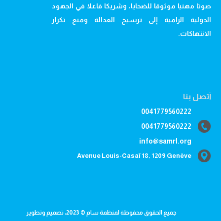
صوتا مهنيا موثوقا للضحايا، وشريكا فاعلا في الجهود
الدولية الرامية إلى ترسيخ العدالة ومنع تكرار
الانتهاكات.
أتصل بنا
0041779560222
0041779560222
info@samrl.org
Avenue Louis-Casaï 18, 1209 Genève
جميع الحقوق محفوظة لمنظمة سام © 2023، تصميم وتطوير