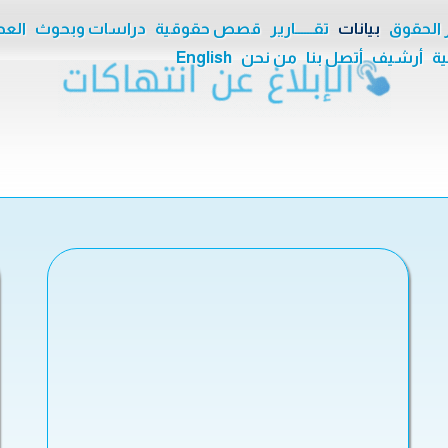
ر الحقوق
بيانات
تقــــــارير
قصص حقوقية
دراسات وبحوث
العدا
ية
أرشيف
أتصل بنا
من نحن
English