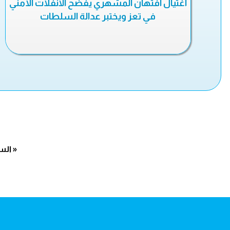
اغتيال افتهان المشهري يفضح الانفلات الأمني
في تعز ويختبر عدالة السلطات
« الس