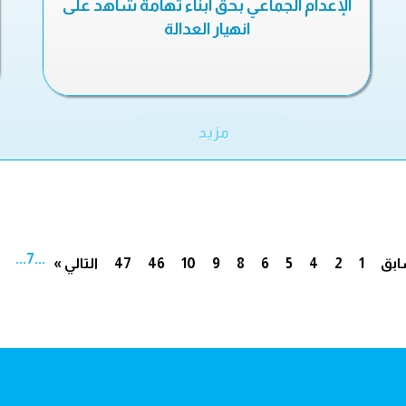
الإعدام الجماعي بحق أبناء تهامة شاهد على
انهيار العدالة
مزيد
...
7
...
ابق
1
2
4
5
6
8
9
10
46
47
التالي »