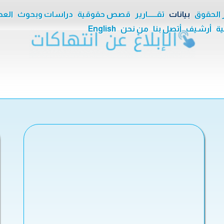
ر الحقوق
بيانات
تقــــــارير
قصص حقوقية
دراسات وبحوث
العدا
ية
أرشيف
أتصل بنا
من نحن
English