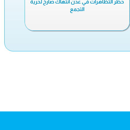
حظر التظاهرات في عدن انتهاك صارخ لحرية
التجمع