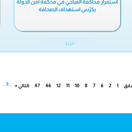
استمرار محاكمة المياحي في محكمة أمن الدولة
يكرّس استهداف الصحافة
مزيد
...
9
...
ابق
1
2
6
7
8
10
11
12
46
47
التالي »