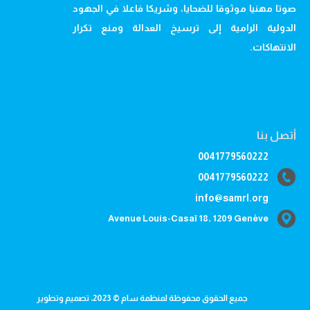
صوتا مهنيا موثوقا للضحايا، وشريكا فاعلا في الجهود
الدولية الرامية إلى ترسيخ العدالة ومنع تكرار
الانتهاكات.
أتصل بنا
0041779560222
0041779560222
info@samrl.org
Avenue Louis-Casaï 18, 1209 Genève
جميع الحقوق محفوظة لمنظمة سام © 2023، تصميم وتطوير