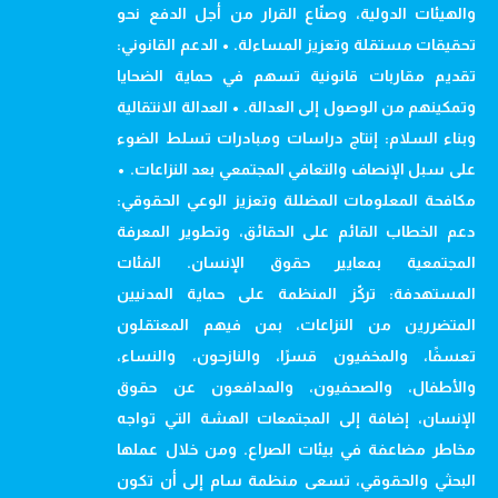
والهيئات الدولية، وصنّاع القرار من أجل الدفع نحو
تحقيقات مستقلة وتعزيز المساءلة. • الدعم القانوني:
تقديم مقاربات قانونية تسهم في حماية الضحايا
وتمكينهم من الوصول إلى العدالة. • العدالة الانتقالية
وبناء السلام: إنتاج دراسات ومبادرات تسلط الضوء
على سبل الإنصاف والتعافي المجتمعي بعد النزاعات. •
مكافحة المعلومات المضللة وتعزيز الوعي الحقوقي:
دعم الخطاب القائم على الحقائق، وتطوير المعرفة
المجتمعية بمعايير حقوق الإنسان. الفئات
المستهدفة: تركّز المنظمة على حماية المدنيين
المتضررين من النزاعات، بمن فيهم المعتقلون
تعسفًا، والمخفيون قسرًا، والنازحون، والنساء،
والأطفال، والصحفيون، والمدافعون عن حقوق
الإنسان، إضافة إلى المجتمعات الهشة التي تواجه
مخاطر مضاعفة في بيئات الصراع. ومن خلال عملها
البحثي والحقوقي، تسعى منظمة سام إلى أن تكون