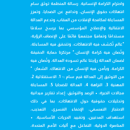
واحترام الكرامة الإنسانية. رسالة المنظمة توثق سام
انتهاكات حقوق الإنسان، وتدافع عن الضحايا، وتعزز
المساءلة لمكافحة الإفلات من العقاب، وتدعم العدالة
الانتقالية والإصلاح المؤسسي بما يرسخ سلامًا
مستدامًا وتعافيًا مجتمعيًا قائمًا على الإنصاف.الرؤية:
"عالم تُكشف فيه الانتهاكات، وتتحقق فيه المساءلة،
وتُصان فيه كرامة الإنسان." مرتكزنا حماية الحقيقة
لضمان العدالة رؤيتنا عالم تسوده العدالة، وتُصان فيه
الكرامة، ويأمن فيه الإنسان من الانتهاك. الشعار: "
من التوثيق إلى العدالة قيم سام :- 1. الاستقلالية 2.
المهنية 3. النزاهة 4. العدالة للضحايا 5. المساءلة
مجالات الخبرة: • الرصد والتوثيق: إعداد تقارير ميدانية
وتحليلات حقوقية حول الانتهاكات، بما في ذلك
الاحتجاز التعسفي، الإخفاء القسري، التعذيب،
استهداف المدنيين، وتقييد الحريات الأساسية. •
المناصرة الدولية: التفاعل مع آليات الأمم المتحدة،