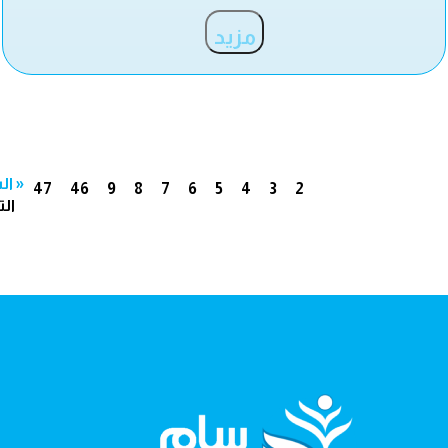
مزيد
« ال
47
46
9
8
7
6
5
4
3
2
الت