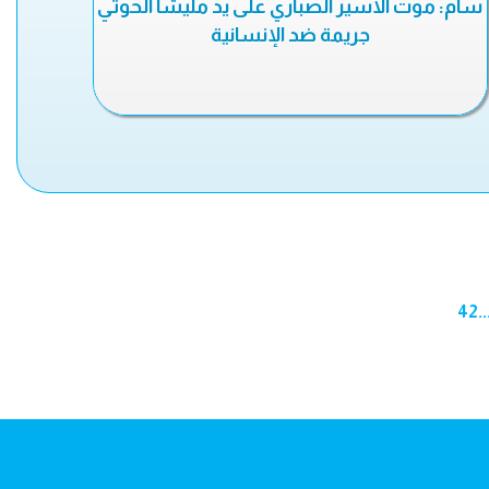
سام: موت الأسير الصباري على يد مليشا الحوثي
جريمة ضد الإنسانية
42
..