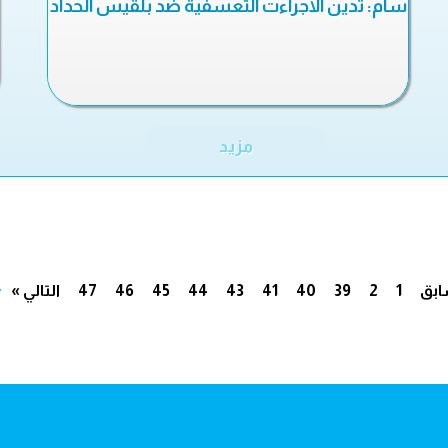
سام: تدين الاجراءت التعسفية ضد بلقيس الحداد
مزيد
.
ابق
1
2
39
40
41
43
44
45
46
47
التالي »