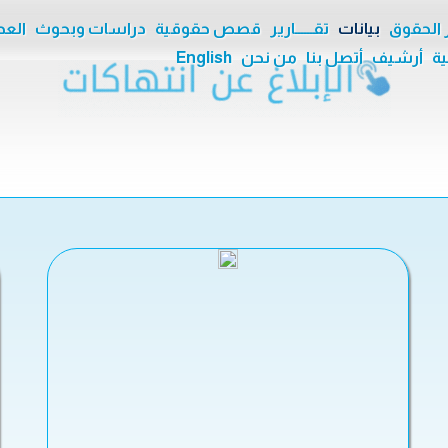
ر الحقوق
بيانات
تقــــــارير
قصص حقوقية
دراسات وبحوث
العدا
ية
أرشيف
أتصل بنا
من نحن
English