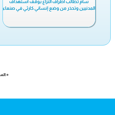
سام تطالب أطراف النزاع بوقف استهداف
المدنيين وتحذر من وضع إنساني كارثي في صنعاء
« الس