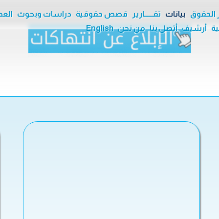
ر الحقوق
بيانات
تقــــــارير
قصص حقوقية
دراسات وبحوث
العدا
ية
أرشيف
أتصل بنا
من نحن
English