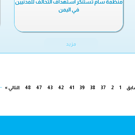
منظمة سام تستنكر استهداف التحالف للمدنيين
في اليمن
مزيد
..
ابق
1
2
37
38
39
41
42
43
47
48
التالي »