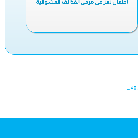
اطفال تعز في مرمي القذائف العشوائية
...
40
.