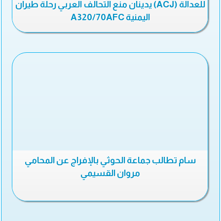
للعدالة (ACJ) يدينان منع التحالف العربي رحلة طيران
اليمنية A320/70AFC
سام تطالب جماعة الحوثي بالإفراج عن المحامي
مروان القسيمي