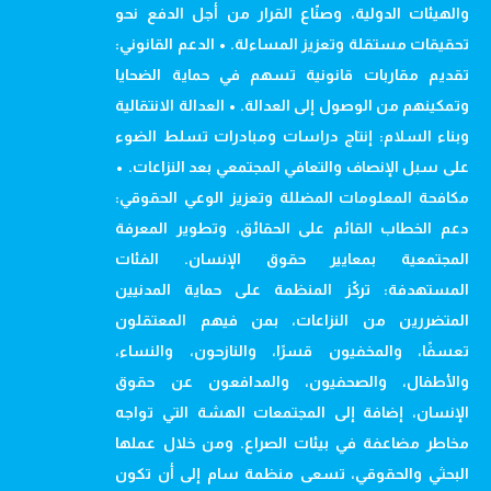
والهيئات الدولية، وصنّاع القرار من أجل الدفع نحو
تحقيقات مستقلة وتعزيز المساءلة. • الدعم القانوني:
تقديم مقاربات قانونية تسهم في حماية الضحايا
وتمكينهم من الوصول إلى العدالة. • العدالة الانتقالية
وبناء السلام: إنتاج دراسات ومبادرات تسلط الضوء
على سبل الإنصاف والتعافي المجتمعي بعد النزاعات. •
مكافحة المعلومات المضللة وتعزيز الوعي الحقوقي:
دعم الخطاب القائم على الحقائق، وتطوير المعرفة
المجتمعية بمعايير حقوق الإنسان. الفئات
المستهدفة: تركّز المنظمة على حماية المدنيين
المتضررين من النزاعات، بمن فيهم المعتقلون
تعسفًا، والمخفيون قسرًا، والنازحون، والنساء،
والأطفال، والصحفيون، والمدافعون عن حقوق
الإنسان، إضافة إلى المجتمعات الهشة التي تواجه
مخاطر مضاعفة في بيئات الصراع. ومن خلال عملها
البحثي والحقوقي، تسعى منظمة سام إلى أن تكون