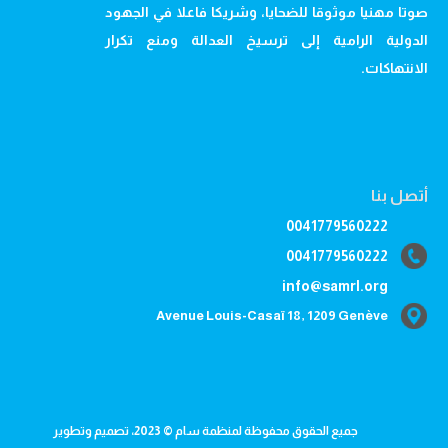
صوتا مهنيا موثوقا للضحايا، وشريكا فاعلا في الجهود
الدولية الرامية إلى ترسيخ العدالة ومنع تكرار
الانتهاكات.
أتصل بنا
0041779560222
0041779560222
info@samrl.org
Avenue Louis-Casaï 18, 1209 Genève
جميع الحقوق محفوظة لمنظمة سام © 2023، تصميم وتطوير