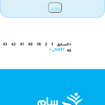
مزيد
« السابق
1
2
39
40
41
42
43
47
التالي »
46