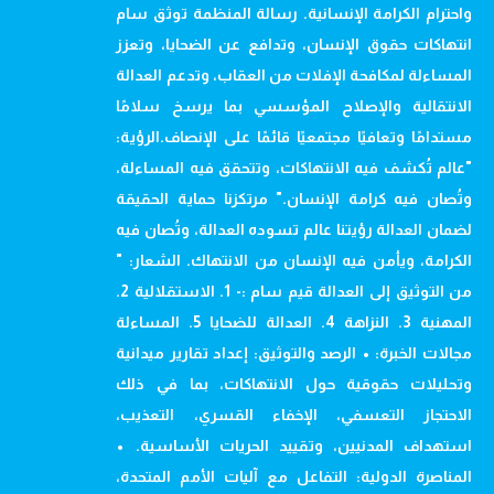
واحترام الكرامة الإنسانية. رسالة المنظمة توثق سام
انتهاكات حقوق الإنسان، وتدافع عن الضحايا، وتعزز
المساءلة لمكافحة الإفلات من العقاب، وتدعم العدالة
الانتقالية والإصلاح المؤسسي بما يرسخ سلامًا
مستدامًا وتعافيًا مجتمعيًا قائمًا على الإنصاف.الرؤية:
"عالم تُكشف فيه الانتهاكات، وتتحقق فيه المساءلة،
وتُصان فيه كرامة الإنسان." مرتكزنا حماية الحقيقة
لضمان العدالة رؤيتنا عالم تسوده العدالة، وتُصان فيه
الكرامة، ويأمن فيه الإنسان من الانتهاك. الشعار: "
من التوثيق إلى العدالة قيم سام :- 1. الاستقلالية 2.
المهنية 3. النزاهة 4. العدالة للضحايا 5. المساءلة
مجالات الخبرة: • الرصد والتوثيق: إعداد تقارير ميدانية
وتحليلات حقوقية حول الانتهاكات، بما في ذلك
الاحتجاز التعسفي، الإخفاء القسري، التعذيب،
استهداف المدنيين، وتقييد الحريات الأساسية. •
المناصرة الدولية: التفاعل مع آليات الأمم المتحدة،