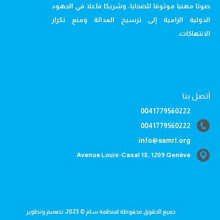
صوتا مهنيا موثوقا للضحايا، وشريكا فاعلا في الجهود
الدولية الرامية إلى ترسيخ العدالة ومنع تكرار
الانتهاكات.
أتصل بنا
0041779560222
0041779560222
info@samrl.org
Avenue Louis-Casaï 18, 1209 Genève
جميع الحقوق محفوظة لمنظمة سام © 2023، تصميم وتطوير