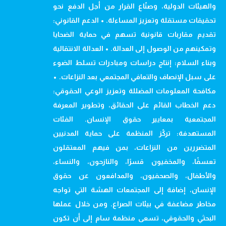
والهيئات الدولية، وصنّاع القرار من أجل الدفع نحو
تحقيقات مستقلة وتعزيز المساءلة. • الدعم القانوني:
تقديم مقاربات قانونية تسهم في حماية الضحايا
وتمكينهم من الوصول إلى العدالة. • العدالة الانتقالية
وبناء السلام: إنتاج دراسات ومبادرات تسلط الضوء
على سبل الإنصاف والتعافي المجتمعي بعد النزاعات. •
مكافحة المعلومات المضللة وتعزيز الوعي الحقوقي:
دعم الخطاب القائم على الحقائق، وتطوير المعرفة
المجتمعية بمعايير حقوق الإنسان. الفئات
المستهدفة: تركّز المنظمة على حماية المدنيين
المتضررين من النزاعات، بمن فيهم المعتقلون
تعسفًا، والمخفيون قسرًا، والنازحون، والنساء،
والأطفال، والصحفيون، والمدافعون عن حقوق
الإنسان، إضافة إلى المجتمعات الهشة التي تواجه
مخاطر مضاعفة في بيئات الصراع. ومن خلال عملها
البحثي والحقوقي، تسعى منظمة سام إلى أن تكون