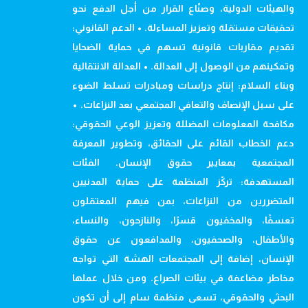
والهيئات الدولية، وصنّاع القرار من أجل الدفع نحو
تحقيقات مستقلة وتعزيز المساءلة. • الدعم القانوني:
تقديم مقاربات قانونية تسهم في حماية الضحايا
وتمكينهم من الوصول إلى العدالة. • العدالة الانتقالية
وبناء السلام: إنتاج دراسات ومبادرات تسلط الضوء
على سبل الإنصاف والتعافي المجتمعي بعد النزاعات. •
مكافحة المعلومات المضللة وتعزيز الوعي الحقوقي:
دعم الخطاب القائم على الحقائق، وتطوير المعرفة
المجتمعية بمعايير حقوق الإنسان. الفئات
المستهدفة: تركّز المنظمة على حماية المدنيين
المتضررين من النزاعات، بمن فيهم المعتقلون
تعسفًا، والمخفيون قسرًا، والنازحون، والنساء،
والأطفال، والصحفيون، والمدافعون عن حقوق
الإنسان، إضافة إلى المجتمعات الهشة التي تواجه
مخاطر مضاعفة في بيئات الصراع. ومن خلال عملها
البحثي والحقوقي، تسعى منظمة سام إلى أن تكون