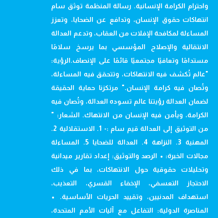
واحترام الكرامة الإنسانية. رسالة المنظمة توثق سام
انتهاكات حقوق الإنسان، وتدافع عن الضحايا، وتعزز
المساءلة لمكافحة الإفلات من العقاب، وتدعم العدالة
الانتقالية والإصلاح المؤسسي بما يرسخ سلامًا
مستدامًا وتعافيًا مجتمعيًا قائمًا على الإنصاف.الرؤية:
"عالم تُكشف فيه الانتهاكات، وتتحقق فيه المساءلة،
وتُصان فيه كرامة الإنسان." مرتكزنا حماية الحقيقة
لضمان العدالة رؤيتنا عالم تسوده العدالة، وتُصان فيه
الكرامة، ويأمن فيه الإنسان من الانتهاك. الشعار: "
من التوثيق إلى العدالة قيم سام :- 1. الاستقلالية 2.
المهنية 3. النزاهة 4. العدالة للضحايا 5. المساءلة
مجالات الخبرة: • الرصد والتوثيق: إعداد تقارير ميدانية
وتحليلات حقوقية حول الانتهاكات، بما في ذلك
الاحتجاز التعسفي، الإخفاء القسري، التعذيب،
استهداف المدنيين، وتقييد الحريات الأساسية. •
المناصرة الدولية: التفاعل مع آليات الأمم المتحدة،