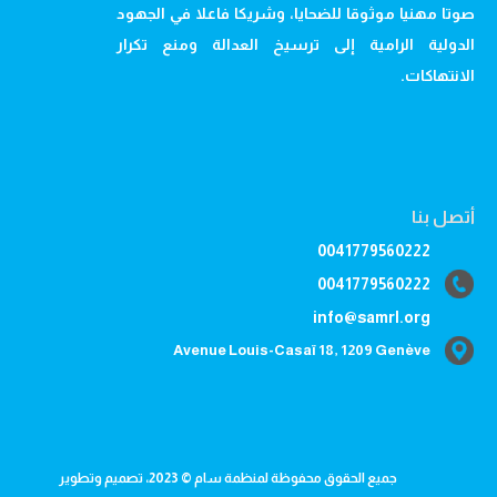
صوتا مهنيا موثوقا للضحايا، وشريكا فاعلا في الجهود
الدولية الرامية إلى ترسيخ العدالة ومنع تكرار
الانتهاكات.
أتصل بنا
0041779560222
0041779560222
info@samrl.org
Avenue Louis-Casaï 18, 1209 Genève
جميع الحقوق محفوظة لمنظمة سام © 2023، تصميم وتطوير