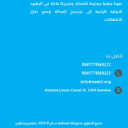
صوتا مهنيا موثوقا للضحايا، وشريكا فاعلا في الجهود
الدولية الرامية إلى ترسيخ العدالة ومنع تكرار
الانتهاكات.
أتصل بنا
0041779560222
0041779560222
info@samrl.org
Avenue Louis-Casaï 18, 1209 Genève
جميع الحقوق محفوظة لمنظمة سام © 2023، تصميم وتطوير