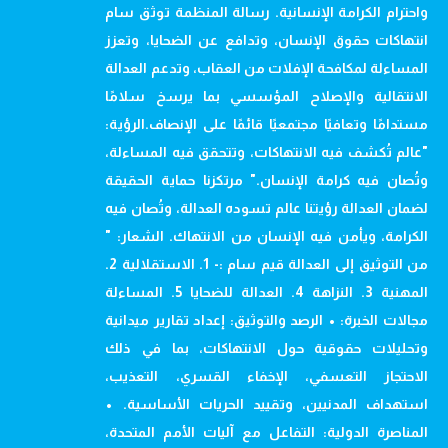
واحترام الكرامة الإنسانية. رسالة المنظمة توثق سام
انتهاكات حقوق الإنسان، وتدافع عن الضحايا، وتعزز
المساءلة لمكافحة الإفلات من العقاب، وتدعم العدالة
الانتقالية والإصلاح المؤسسي بما يرسخ سلامًا
مستدامًا وتعافيًا مجتمعيًا قائمًا على الإنصاف.الرؤية:
"عالم تُكشف فيه الانتهاكات، وتتحقق فيه المساءلة،
وتُصان فيه كرامة الإنسان." مرتكزنا حماية الحقيقة
لضمان العدالة رؤيتنا عالم تسوده العدالة، وتُصان فيه
الكرامة، ويأمن فيه الإنسان من الانتهاك. الشعار: "
من التوثيق إلى العدالة قيم سام :- 1. الاستقلالية 2.
المهنية 3. النزاهة 4. العدالة للضحايا 5. المساءلة
مجالات الخبرة: • الرصد والتوثيق: إعداد تقارير ميدانية
وتحليلات حقوقية حول الانتهاكات، بما في ذلك
الاحتجاز التعسفي، الإخفاء القسري، التعذيب،
استهداف المدنيين، وتقييد الحريات الأساسية. •
المناصرة الدولية: التفاعل مع آليات الأمم المتحدة،