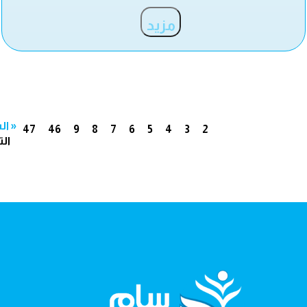
مزيد
« ال
47
46
9
8
7
6
5
4
3
2
الت