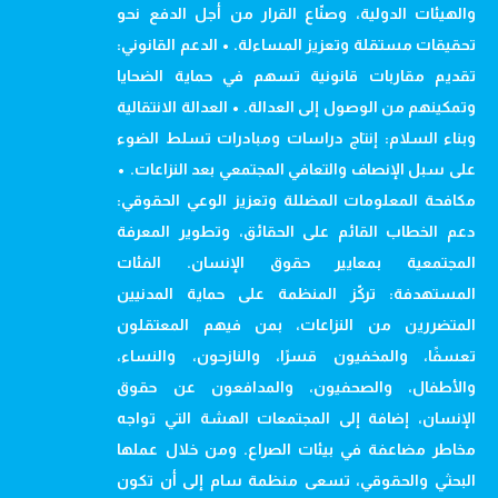
والهيئات الدولية، وصنّاع القرار من أجل الدفع نحو
تحقيقات مستقلة وتعزيز المساءلة. • الدعم القانوني:
تقديم مقاربات قانونية تسهم في حماية الضحايا
وتمكينهم من الوصول إلى العدالة. • العدالة الانتقالية
وبناء السلام: إنتاج دراسات ومبادرات تسلط الضوء
على سبل الإنصاف والتعافي المجتمعي بعد النزاعات. •
مكافحة المعلومات المضللة وتعزيز الوعي الحقوقي:
دعم الخطاب القائم على الحقائق، وتطوير المعرفة
المجتمعية بمعايير حقوق الإنسان. الفئات
المستهدفة: تركّز المنظمة على حماية المدنيين
المتضررين من النزاعات، بمن فيهم المعتقلون
تعسفًا، والمخفيون قسرًا، والنازحون، والنساء،
والأطفال، والصحفيون، والمدافعون عن حقوق
الإنسان، إضافة إلى المجتمعات الهشة التي تواجه
مخاطر مضاعفة في بيئات الصراع. ومن خلال عملها
البحثي والحقوقي، تسعى منظمة سام إلى أن تكون