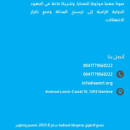
صوتا مهنيا موثوقا للضحايا، وشريكا فاعلا في الجهود
الدولية الرامية إلى ترسيخ العدالة ومنع تكرار
الانتهاكات.
أتصل بنا
0041779560222
0041779560222
info@samrl.org
Avenue Louis-Casaï 18, 1209 Genève
جميع الحقوق محفوظة لمنظمة سام © 2023، تصميم وتطوير