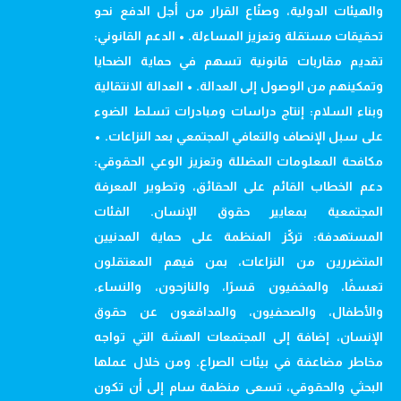
والهيئات الدولية، وصنّاع القرار من أجل الدفع نحو
تحقيقات مستقلة وتعزيز المساءلة. • الدعم القانوني:
تقديم مقاربات قانونية تسهم في حماية الضحايا
وتمكينهم من الوصول إلى العدالة. • العدالة الانتقالية
وبناء السلام: إنتاج دراسات ومبادرات تسلط الضوء
على سبل الإنصاف والتعافي المجتمعي بعد النزاعات. •
مكافحة المعلومات المضللة وتعزيز الوعي الحقوقي:
دعم الخطاب القائم على الحقائق، وتطوير المعرفة
المجتمعية بمعايير حقوق الإنسان. الفئات
المستهدفة: تركّز المنظمة على حماية المدنيين
المتضررين من النزاعات، بمن فيهم المعتقلون
تعسفًا، والمخفيون قسرًا، والنازحون، والنساء،
والأطفال، والصحفيون، والمدافعون عن حقوق
الإنسان، إضافة إلى المجتمعات الهشة التي تواجه
مخاطر مضاعفة في بيئات الصراع. ومن خلال عملها
البحثي والحقوقي، تسعى منظمة سام إلى أن تكون