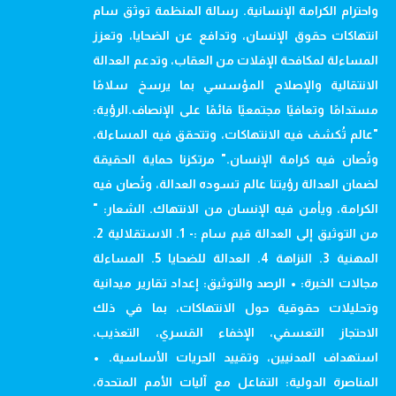
واحترام الكرامة الإنسانية. رسالة المنظمة توثق سام
انتهاكات حقوق الإنسان، وتدافع عن الضحايا، وتعزز
المساءلة لمكافحة الإفلات من العقاب، وتدعم العدالة
الانتقالية والإصلاح المؤسسي بما يرسخ سلامًا
مستدامًا وتعافيًا مجتمعيًا قائمًا على الإنصاف.الرؤية:
"عالم تُكشف فيه الانتهاكات، وتتحقق فيه المساءلة،
وتُصان فيه كرامة الإنسان." مرتكزنا حماية الحقيقة
لضمان العدالة رؤيتنا عالم تسوده العدالة، وتُصان فيه
الكرامة، ويأمن فيه الإنسان من الانتهاك. الشعار: "
من التوثيق إلى العدالة قيم سام :- 1. الاستقلالية 2.
المهنية 3. النزاهة 4. العدالة للضحايا 5. المساءلة
مجالات الخبرة: • الرصد والتوثيق: إعداد تقارير ميدانية
وتحليلات حقوقية حول الانتهاكات، بما في ذلك
الاحتجاز التعسفي، الإخفاء القسري، التعذيب،
استهداف المدنيين، وتقييد الحريات الأساسية. •
المناصرة الدولية: التفاعل مع آليات الأمم المتحدة،