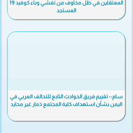
المعتقلين في ظل مخاوف من تفشي وباء كوفيد 19
المستجد
سام:- تقييم فريق الحوادث التابع للتحالف العربي في
اليمن بشأن استهداف كلية المجتمع ذمار غير محايد