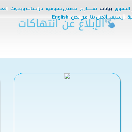
ر الحقوق
بيانات
تقــــــارير
قصص حقوقية
دراسات وبحوث
العدا
ية
أرشيف
أتصل بنا
من نحن
English