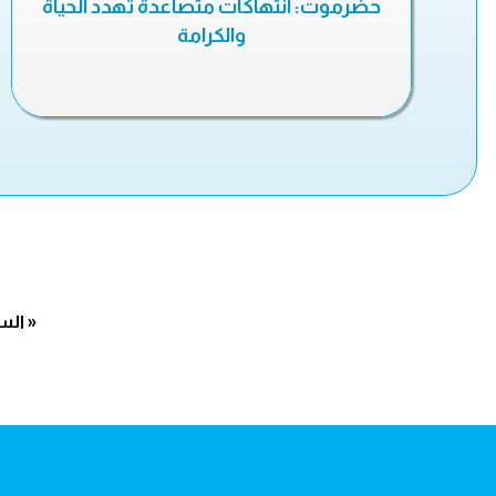
حضرموت: انتهاكات متصاعدة تهدد الحياة
والكرامة
« الس