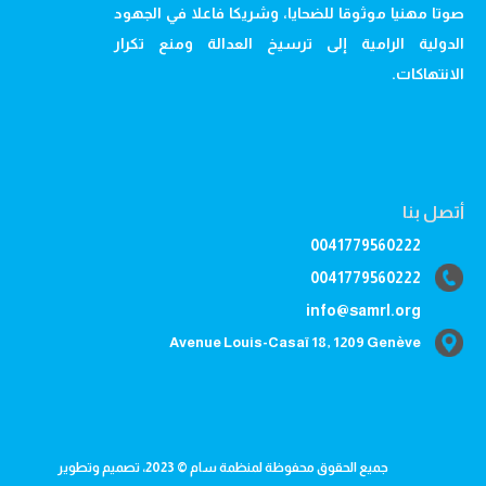
صوتا مهنيا موثوقا للضحايا، وشريكا فاعلا في الجهود
الدولية الرامية إلى ترسيخ العدالة ومنع تكرار
الانتهاكات.
أتصل بنا
0041779560222
0041779560222
info@samrl.org
Avenue Louis-Casaï 18, 1209 Genève
جميع الحقوق محفوظة لمنظمة سام © 2023، تصميم وتطوير