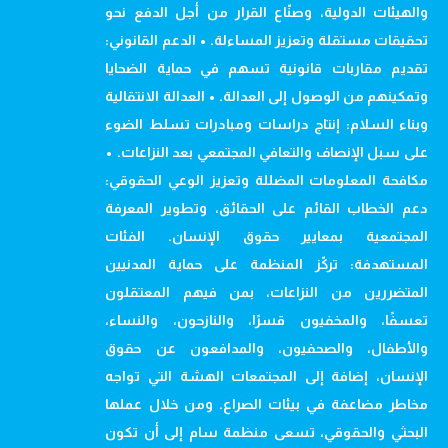
والهيئات الدولية، وصنّاع القرار من أجل الدفع نحو
تحقيقات مستقلة وتعزيز المساءلة. • الدعم القانوني:
تقديم مقاربات قانونية تسهم في حماية الضحايا
وتمكينهم من الوصول إلى العدالة. • العدالة الانتقالية
وبناء السلام: إنتاج دراسات ومبادرات تسلط الضوء
على سبل الإنصاف والتعافي المجتمعي بعد النزاعات. •
مكافحة المعلومات المضللة وتعزيز الوعي الحقوقي:
دعم الخطاب القائم على الحقائق، وتطوير المعرفة
المجتمعية بمعايير حقوق الإنسان. الفئات
المستهدفة: تركّز المنظمة على حماية المدنيين
المتضررين من النزاعات، بمن فيهم المعتقلون
تعسفًا، والمخفيون قسرًا، والنازحون، والنساء،
والأطفال، والصحفيون، والمدافعون عن حقوق
الإنسان، إضافة إلى المجتمعات الهشة التي تواجه
مخاطر مضاعفة في بيئات الصراع. ومن خلال عملها
البحثي والحقوقي، تسعى منظمة سام إلى أن تكون