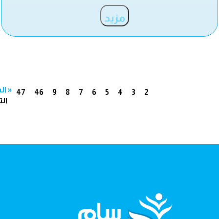
مزيد
« ال
47
46
9
8
7
6
5
4
3
2
الت