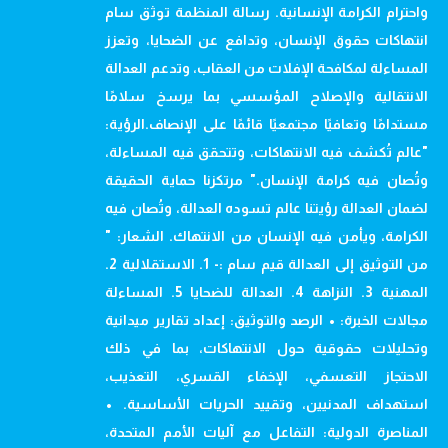
واحترام الكرامة الإنسانية. رسالة المنظمة توثق سام
انتهاكات حقوق الإنسان، وتدافع عن الضحايا، وتعزز
المساءلة لمكافحة الإفلات من العقاب، وتدعم العدالة
الانتقالية والإصلاح المؤسسي بما يرسخ سلامًا
مستدامًا وتعافيًا مجتمعيًا قائمًا على الإنصاف.الرؤية:
"عالم تُكشف فيه الانتهاكات، وتتحقق فيه المساءلة،
وتُصان فيه كرامة الإنسان." مرتكزنا حماية الحقيقة
لضمان العدالة رؤيتنا عالم تسوده العدالة، وتُصان فيه
الكرامة، ويأمن فيه الإنسان من الانتهاك. الشعار: "
من التوثيق إلى العدالة قيم سام :- 1. الاستقلالية 2.
المهنية 3. النزاهة 4. العدالة للضحايا 5. المساءلة
مجالات الخبرة: • الرصد والتوثيق: إعداد تقارير ميدانية
وتحليلات حقوقية حول الانتهاكات، بما في ذلك
الاحتجاز التعسفي، الإخفاء القسري، التعذيب،
استهداف المدنيين، وتقييد الحريات الأساسية. •
المناصرة الدولية: التفاعل مع آليات الأمم المتحدة،