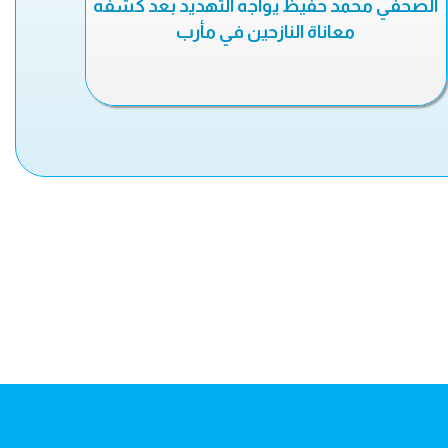
الصحفي محمد حفيظ يواجه التهديد بعد كشفه
معاناة النازحين في مأرب