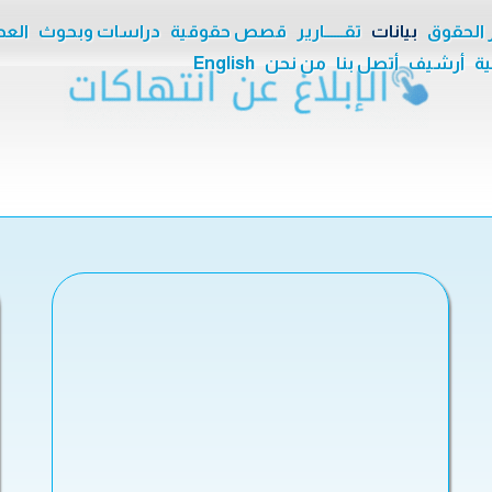
ر الحقوق
بيانات
تقــــــارير
قصص حقوقية
دراسات وبحوث
العدا
ية
أرشيف
أتصل بنا
من نحن
English