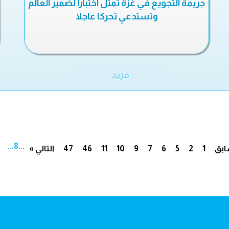
جريمة التجويع في غزة تمثل اختبارا لضمير العالم
وتستدعي تحركا عاجلا
مزيد
...
8
...
ابق
1
2
5
6
7
9
10
11
46
47
التالي »