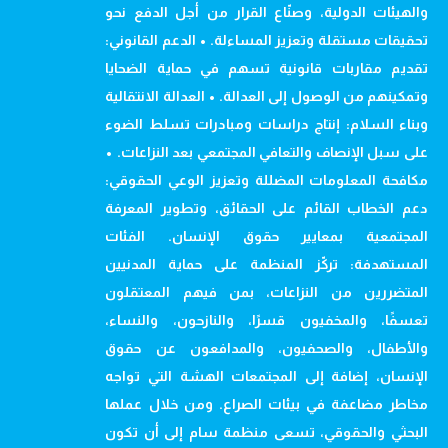
والهيئات الدولية، وصنّاع القرار من أجل الدفع نحو
تحقيقات مستقلة وتعزيز المساءلة. • الدعم القانوني:
تقديم مقاربات قانونية تسهم في حماية الضحايا
وتمكينهم من الوصول إلى العدالة. • العدالة الانتقالية
وبناء السلام: إنتاج دراسات ومبادرات تسلط الضوء
على سبل الإنصاف والتعافي المجتمعي بعد النزاعات. •
مكافحة المعلومات المضللة وتعزيز الوعي الحقوقي:
دعم الخطاب القائم على الحقائق، وتطوير المعرفة
المجتمعية بمعايير حقوق الإنسان. الفئات
المستهدفة: تركّز المنظمة على حماية المدنيين
المتضررين من النزاعات، بمن فيهم المعتقلون
تعسفًا، والمخفيون قسرًا، والنازحون، والنساء،
والأطفال، والصحفيون، والمدافعون عن حقوق
الإنسان، إضافة إلى المجتمعات الهشة التي تواجه
مخاطر مضاعفة في بيئات الصراع. ومن خلال عملها
البحثي والحقوقي، تسعى منظمة سام إلى أن تكون