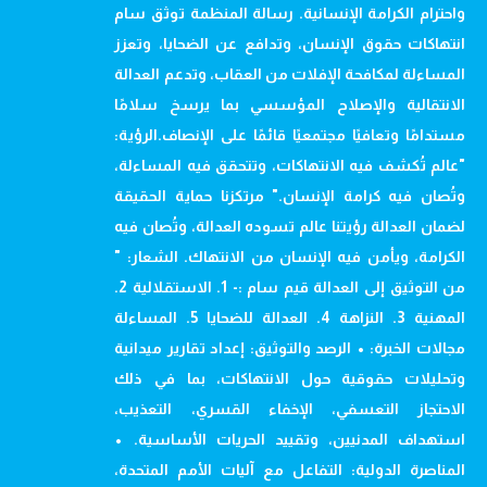
واحترام الكرامة الإنسانية. رسالة المنظمة توثق سام
انتهاكات حقوق الإنسان، وتدافع عن الضحايا، وتعزز
المساءلة لمكافحة الإفلات من العقاب، وتدعم العدالة
الانتقالية والإصلاح المؤسسي بما يرسخ سلامًا
مستدامًا وتعافيًا مجتمعيًا قائمًا على الإنصاف.الرؤية:
"عالم تُكشف فيه الانتهاكات، وتتحقق فيه المساءلة،
وتُصان فيه كرامة الإنسان." مرتكزنا حماية الحقيقة
لضمان العدالة رؤيتنا عالم تسوده العدالة، وتُصان فيه
الكرامة، ويأمن فيه الإنسان من الانتهاك. الشعار: "
من التوثيق إلى العدالة قيم سام :- 1. الاستقلالية 2.
المهنية 3. النزاهة 4. العدالة للضحايا 5. المساءلة
مجالات الخبرة: • الرصد والتوثيق: إعداد تقارير ميدانية
وتحليلات حقوقية حول الانتهاكات، بما في ذلك
الاحتجاز التعسفي، الإخفاء القسري، التعذيب،
استهداف المدنيين، وتقييد الحريات الأساسية. •
المناصرة الدولية: التفاعل مع آليات الأمم المتحدة،