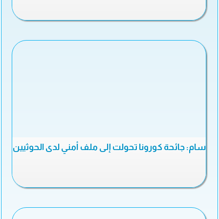
سام: جائحة كورونا تحولت إلى ملف أمني لدى الحوثيين