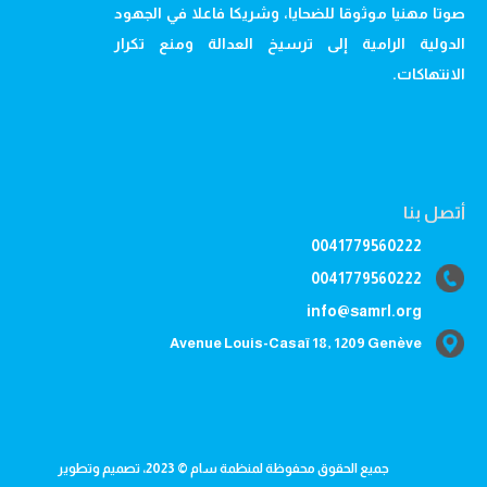
صوتا مهنيا موثوقا للضحايا، وشريكا فاعلا في الجهود
الدولية الرامية إلى ترسيخ العدالة ومنع تكرار
الانتهاكات.
أتصل بنا
0041779560222
0041779560222
info@samrl.org
Avenue Louis-Casaï 18, 1209 Genève
جميع الحقوق محفوظة لمنظمة سام © 2023، تصميم وتطوير