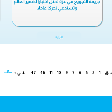
جريمة التجويع في غزة تمثل اختبارا لضمير العالم
وتستدعي تحركا عاجلا
مزيد
...
8
...
ابق
1
2
5
6
7
9
10
11
46
47
التالي »