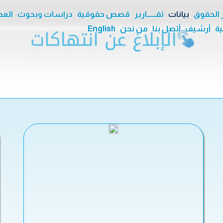
ر الحقوق
بيانات
تقــــــارير
قصص حقوقية
دراسات وبحوث
العدا
ية
أرشيف
أتصل بنا
من نحن
English