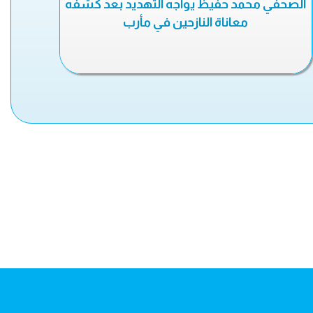
الصحفي محمد حفيظ يواجه التهديد بعد كشفه
معاناة النازحين في مأرب