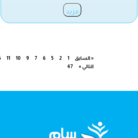
مزيد
« السابق
1
2
5
6
7
9
10
11
6
التالي »
47