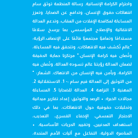
واحترام الكرامة الإنسانية. رسالة المنظمة توثق سام
انتهاكات حقوق الإنسان، وتدافع عن الضحايا، وتعزز
المساءلة لمكافحة الإفلات من العقاب، وتدعم العدالة
الانتقالية والإصلاح المؤسسي بما يرسخ سلامًا
مستدامًا وتعافيًا مجتمعيًا قائمًا على الإنصاف.الرؤية:
"عالم تُكشف فيه الانتهاكات، وتتحقق فيه المساءلة،
وتُصان فيه كرامة الإنسان." مرتكزنا حماية الحقيقة
لضمان العدالة رؤيتنا عالم تسوده العدالة، وتُصان فيه
الكرامة، ويأمن فيه الإنسان من الانتهاك. الشعار: "
من التوثيق إلى العدالة قيم سام :- 1. الاستقلالية 2.
المهنية 3. النزاهة 4. العدالة للضحايا 5. المساءلة
مجالات الخبرة: • الرصد والتوثيق: إعداد تقارير ميدانية
وتحليلات حقوقية حول الانتهاكات، بما في ذلك
الاحتجاز التعسفي، الإخفاء القسري، التعذيب،
استهداف المدنيين، وتقييد الحريات الأساسية. •
المناصرة الدولية: التفاعل مع آليات الأمم المتحدة،