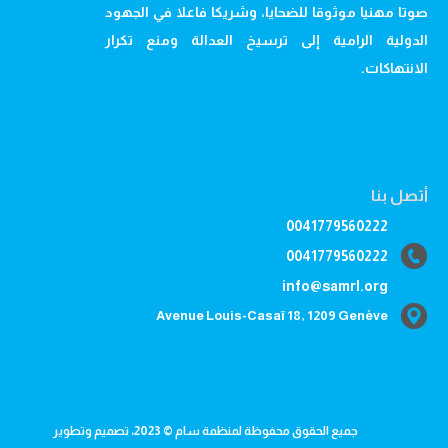
صوتا مهنيا موثوقا للضحايا، وشريكا فاعلا في الجهود
الدولية الرامية إلى ترسيخ العدالة ومنع تكرار
الانتهاكات.
أتصل بنا
0041779560222
0041779560222
info@samrl.org
Avenue Louis-Casaï 18, 1209 Genève
جميع الحقوق محفوظة لمنظمة سام © 2023، تصميم وتطوير