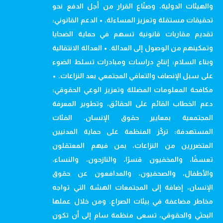
والهيئات الدولية، وصنّاع القرار من أجل الدفع نحو
تحقيقات مستقلة وتعزيز المساءلة. • الدعم القانوني:
تقديم مقاربات قانونية تسهم في حماية الضحايا
وتمكينهم من الوصول إلى العدالة. • العدالة الانتقالية
وبناء السلام: إنتاج دراسات ومبادرات تسلط الضوء
على سبل الإنصاف والتعافي المجتمعي بعد النزاعات. •
مكافحة المعلومات المضللة وتعزيز الوعي الحقوقي:
دعم الخطاب القائم على الحقائق، وتطوير المعرفة
المجتمعية بمعايير حقوق الإنسان. الفئات
المستهدفة: تركّز المنظمة على حماية المدنيين
المتضررين من النزاعات، بمن فيهم المعتقلون
تعسفًا، والمخفيون قسرًا، والنازحون، والنساء،
والأطفال، والصحفيون، والمدافعون عن حقوق
الإنسان، إضافة إلى المجتمعات الهشة التي تواجه
مخاطر مضاعفة في بيئات الصراع. ومن خلال عملها
البحثي والحقوقي، تسعى منظمة سام إلى أن تكون