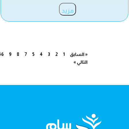
مزيد
« السابق
1
2
3
4
5
7
8
9
46
التالي »