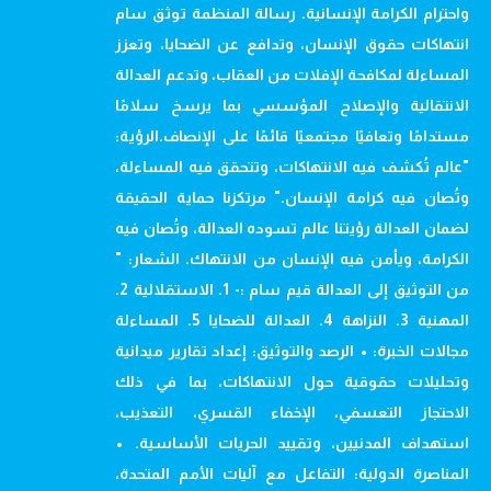
واحترام الكرامة الإنسانية. رسالة المنظمة توثق سام
انتهاكات حقوق الإنسان، وتدافع عن الضحايا، وتعزز
المساءلة لمكافحة الإفلات من العقاب، وتدعم العدالة
الانتقالية والإصلاح المؤسسي بما يرسخ سلامًا
مستدامًا وتعافيًا مجتمعيًا قائمًا على الإنصاف.الرؤية:
"عالم تُكشف فيه الانتهاكات، وتتحقق فيه المساءلة،
وتُصان فيه كرامة الإنسان." مرتكزنا حماية الحقيقة
لضمان العدالة رؤيتنا عالم تسوده العدالة، وتُصان فيه
الكرامة، ويأمن فيه الإنسان من الانتهاك. الشعار: "
من التوثيق إلى العدالة قيم سام :- 1. الاستقلالية 2.
المهنية 3. النزاهة 4. العدالة للضحايا 5. المساءلة
مجالات الخبرة: • الرصد والتوثيق: إعداد تقارير ميدانية
وتحليلات حقوقية حول الانتهاكات، بما في ذلك
الاحتجاز التعسفي، الإخفاء القسري، التعذيب،
استهداف المدنيين، وتقييد الحريات الأساسية. •
المناصرة الدولية: التفاعل مع آليات الأمم المتحدة،