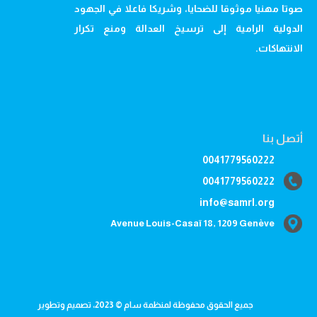
صوتا مهنيا موثوقا للضحايا، وشريكا فاعلا في الجهود
الدولية الرامية إلى ترسيخ العدالة ومنع تكرار
الانتهاكات.
أتصل بنا
0041779560222
0041779560222
info@samrl.org
Avenue Louis-Casaï 18, 1209 Genève
جميع الحقوق محفوظة لمنظمة سام © 2023، تصميم وتطوير