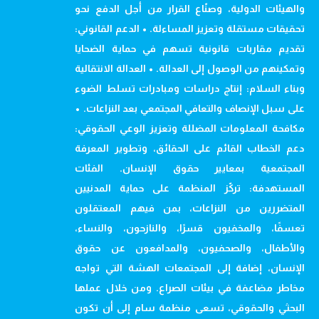
والهيئات الدولية، وصنّاع القرار من أجل الدفع نحو
تحقيقات مستقلة وتعزيز المساءلة. • الدعم القانوني:
تقديم مقاربات قانونية تسهم في حماية الضحايا
وتمكينهم من الوصول إلى العدالة. • العدالة الانتقالية
وبناء السلام: إنتاج دراسات ومبادرات تسلط الضوء
على سبل الإنصاف والتعافي المجتمعي بعد النزاعات. •
مكافحة المعلومات المضللة وتعزيز الوعي الحقوقي:
دعم الخطاب القائم على الحقائق، وتطوير المعرفة
المجتمعية بمعايير حقوق الإنسان. الفئات
المستهدفة: تركّز المنظمة على حماية المدنيين
المتضررين من النزاعات، بمن فيهم المعتقلون
تعسفًا، والمخفيون قسرًا، والنازحون، والنساء،
والأطفال، والصحفيون، والمدافعون عن حقوق
الإنسان، إضافة إلى المجتمعات الهشة التي تواجه
مخاطر مضاعفة في بيئات الصراع. ومن خلال عملها
البحثي والحقوقي، تسعى منظمة سام إلى أن تكون